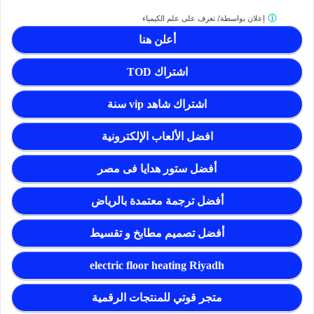
إعلان بواسطة/
تعرف على علم الكيمياء
أعلن هنا
اشتراك TOD
اشتراك شاهد vip سنة
افضل الألعاب الإلكترونية
أفضل ستور هدايا فى مصر
أفضل ترجمة معتمدة بالرياض
أفضل تصميم مطابخ و تقسيط
electric floor heating Riyadh
متجر قوتي للمنتجات الرقمية