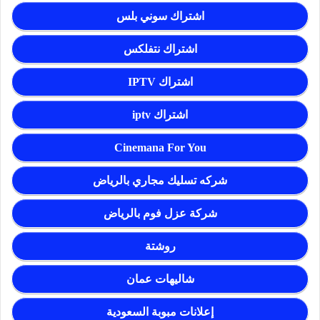
اشتراك سوني بلس
اشتراك نتفلكس
اشتراك IPTV
اشتراك iptv
Cinemana For You
شركه تسليك مجاري بالرياض
شركة عزل فوم بالرياض
روشتة
شاليهات عمان
إعلانات مبوبة السعودية