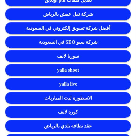
تعديل ملفات pdf اونلاين
شركة نقل عفش بالرياض
أفضل شركة تسويق إلكتروني في السعودية
شركة سيو SEO في السعودية
سوريا لايف
yalla shoot
yalla live
الاسطورة لبث المباريات
كورة لايف
عقد نظافة بلدي بالرياض