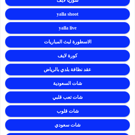
سوريا لايف
yalla shoot
yalla live
الاسطورة لبث المباريات
كورة لايف
عقد نظافة بلدي بالرياض
شات السعودية
شات تعب قلبي
شات قلوب
شات سعودي