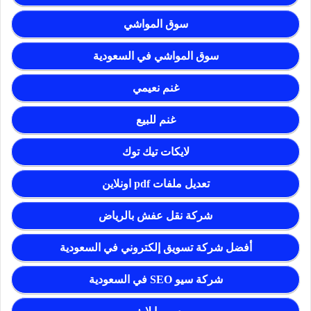
سوق المواشي
سوق المواشي في السعودية
غنم نعيمي
غنم للبيع
لايكات تيك توك
تعديل ملفات pdf اونلاين
شركة نقل عفش بالرياض
أفضل شركة تسويق إلكتروني في السعودية
شركة سيو SEO في السعودية