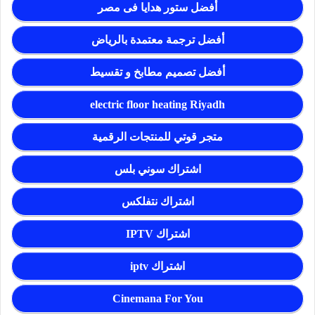
أفضل ستور هدايا فى مصر
أفضل ترجمة معتمدة بالرياض
أفضل تصميم مطابخ و تقسيط
electric floor heating Riyadh
متجر قوتي للمنتجات الرقمية
اشتراك سوني بلس
اشتراك نتفلكس
اشتراك IPTV
اشتراك iptv
Cinemana For You