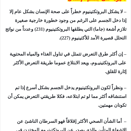
– لا يشكل البروتكتينيوم خطراً على صحة الإنسان بشكل عام إلا
إذا دخل الجسم على الرغم من وجود خطورة خارجية صغيرة
تلازم أشعة (جاما) التي يطلقها البروتكتينيوم (231) وعدداً من نواتج
التحلل قصيرة الأمد للأكتينيوم (227).
– إن أكثر طرق التعرض تتمثل في تناول الغذاء والمياه المحتوية
على البروتكتينيـوم، ويعد الابتلاع عموما طريقة التعرض الأكثر
إثارة للقلق.
– ونظراً لكون البروتكتينيوم يدخل الجسم بشكل أسرع إذا تم
استنشاقه أكثر مما لو تم ابتلاعه، فكلا طريقتي التعرض يمكن أن
تكونان مهمتين.
– أما الشأن الصحي الأكثر إقلاقاً فهو السرطان الناشئ عن
الإشعاع المتأين والذي يصدر عن البروتكتينيـوم المختزن في