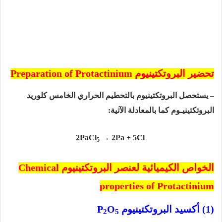
تحضير البروتكتينيوم
Preparation of Protactinium
– يستحصل البروتكتينيوم بالتحطيم الحراري الخامس كلوريد
البروتكتينيـوم كما بالمعادلة الآتية:
PaCl
→ 2Pa + 5Cl
2
5
الخواص الكيميائية لعنصر البروتكتينيوم
Chemical
properties of Protactinium
(1) أكسيد البروتكتينيوم
O
P
2
5