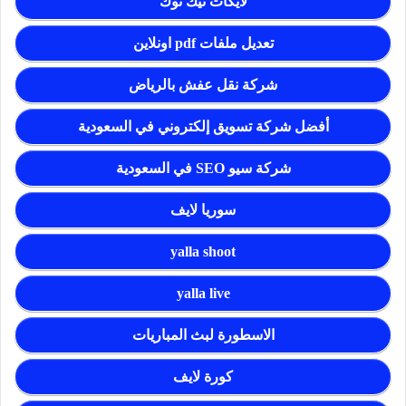
لايكات تيك توك
تعديل ملفات pdf اونلاين
شركة نقل عفش بالرياض
أفضل شركة تسويق إلكتروني في السعودية
شركة سيو SEO في السعودية
سوريا لايف
yalla shoot
yalla live
الاسطورة لبث المباريات
كورة لايف