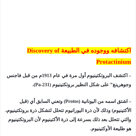
اكتشافه ووجوده في الطبيعة
Discovery of
Protactinium
– اكتشف البروتكتينيوم أول مرة في عام 1913م من قبل فاجنس
وجوهرينغ” على شكل النظير بروتكتينيوم (
Pa-231
).
– اشتق اسمه من اليونانية
(Protos)
وتعني السابق أي (قبل
الأكتينيوم) وذلك لأن ذرة اليورانيوم تتحلل لتشكل ذرة بروتكتينيوم،
والتي تتحلل بعد ذلك بسرعة إلى ذرة الأكتينيوم لأن البروتكتينيوم
هو طليعة الأوكتينيوم.