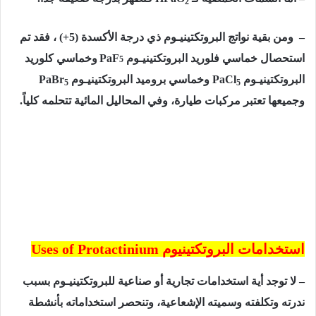
2
– ومن بقية نواتج البروتكتينيـوم ذي درجة الأكسدة (5+) ، فقد تم
استحصال خماسي فلوريد البروتكتينيـوم
PaF
وخماسي كلوريد
5
البروتكتينيـوم
PaCl
وخماسي بروميد البروتكتينيـوم
PaBr
5
5
وجميعها تعتبر مركبات طيارة، وفي المحاليل المائية تتحلمه كلياً.
استخدامات البروتكتينيوم
Uses of Protactinium
– لا توجد أية استخدامات تجارية أو صناعية للبروتكتينيـوم بسبب
ندرته وتكلفته وسميته الإشعاعية، وتنحصر استخداماته بأنشطة