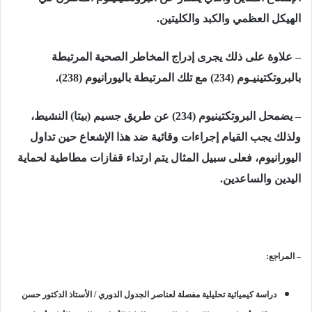
الهيكل العظمي والكبد والكليتين.
– علاوة على ذلك يجرى إدراج المخاطر الصحية المرتبطة
بالبروتكتينيـوم (234) مع تلك المرتبطة باليورانيوم (238).
– يضمحل البروتكتينيوم (234) عن طريق جسيم (بيتا) النشيط،
ولذلك يجب القيام إجراءات وقائية ضد هذا الإشعاع حين تداول
اليورانيوم، فعلى سبيل المثال يتم ارتداء قفازات مطاطية لحماية
اليدين والساعدين.
– المراجع:
دراسة كيميائية تحليلية مفصلة لعناصر الجدول الدوري / الأستاذ الدكتور حسن