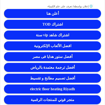
إعلان بواسطة/
تعرف على علم الكيمياء
أعلن هنا
اشتراك TOD
اشتراك شاهد vip سنة
افضل الألعاب الإلكترونية
أفضل ستور هدايا فى مصر
أفضل ترجمة معتمدة بالرياض
أفضل تصميم مطابخ و تقسيط
electric floor heating Riyadh
متجر قوتي للمنتجات الرقمية