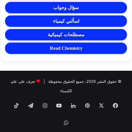
سؤال وجواب
اسألني كيمياء
مصطلحات كيميائية
Read Chemistry
© حقوق النشر 2026، جميع الحقوق محفوظة |
تعرف على علم
الكيمياء
فيسبوك
‫X
بينتيريست
لينكدإن
‫YouTube
انستقرام
تيلقرام
TikTok
واتساب