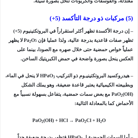
معتدلة، والفوسفات والكربونات تنحل بصورة سيئة.
(5) مركبات ذو درجة التأكسد (5+)
– إن درجة الأكسدة تظهر أكثر استقراراً في البروتكتينيوم (5+)
تظهر صفات قاعدية بدرجة عالية، ولذا عمليا فإن
O
Pa
لا يظهر
2
5
عملياً خواص حمضية حتى خلال صهره مع الصودا، بينما على
العكس ينحل بصورة واضحة في حمض الكبريتيك الساخن.
– هيدروكسيد البروتكتينيـوم ذو التركيب
HPaO
لا ينحل في الماء،
3
وبطبيعته الكيميائية يعتبر قاعدة ضعيفة، وهو يملك الشكل
(OH)
PaO
مع بعض سمات حمضية، يتفاعل بسهولة نسبياً مع
2
الأحماض كما بالمعادلة التالية:
PaO
(OH) + HCl → PaO
Cl + H
O
2
2
2
– أما السمات الحمضية لـ
HPaO
فتظهر بدرجة ضعيفة جداً.