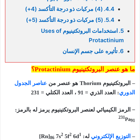
(4) مركبات ذو درجة التأكسد (4+)
(5) مركبات ذو درجة التأكسد (5+)
استخدامات البروتكتينيوم Uses of
Protactinium
تأثيره على جسم الإنسان
ما هو عنصر البروتكتينيوم
Protactinium
؟
– البروتكتينيوم Thorium
هو عنصر من
عناصر الجدول
الدوري
: العدد الذري = 91 ، العدد الكتلي = 231
–
الرمز الكيميائي لعنصر البروتكتينيوم يرمز له بالرمز:
231
Pa
91
2
2
1
–
التوزيع الإلكتروني
له: Rn]
6d
5f
7s
]
86