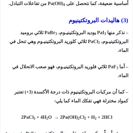
أساسية ضعيفة، كما نتحصل على
(
Pa(OH
من تفاعلات التبادل.
4
(3) هاليدات البروتكتينيوم
– نذكر منها
PaI
يوديد البروتكتينيـوم،
PaBr
ثلاثي بروميد
3
3
البروتكتينيـوم،
PaCl
ثلاثي كلوريد البروتكتينيـوم وهي تنحل في
3
الماء.
– أما
PaF
ثلاثي فلوريد البروتكتينيـوم، فهو صعب الانحلال في
3
الماء.
– كما أن مركبات البروتكتينيوم ذات درجة الأكسدة (3+) تعتبر
كمواد مختزلة فهي تفكك الماء كما يلي:
2
PaCl
+ 4H
O → 2Pa(OH)
Cl
+ H
+ 2HCl
3
2
2
2
2