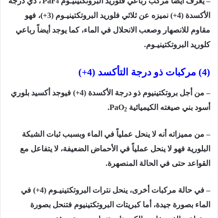
– يعرف أيضاً مركب رباعي فلوريد البروتكتينيـوم
PaF
، ذي درجة
4
الأكسدة (4+) نميزه عن ثلاثي فلوريد البروتكتينيـوم (3+)، فهو
مقاوم للانصهار وصعب الانحلال في الماء، كما يوجد أيضاً رباعي
كلوريد البروتكتينيـوم.
(4) مركبات ذو درجة التأكسد (4+)
– من أجل بروتكتينيوم ذو درجة الأكسدة (4+) فيوجد أكسيد بلوري
أسود بني صيغته الكيميائية
PaO
.
2
– من مميزاته أنه لا ينحل عملياً في الماء وبسبب ثبات الشبكة
البلورية فهو لا ينحل عملياً في الأحماض الضعيفة، لا يتفاعل مع
القواعد حتى في الحالة المنصهرة.
– في حالة مركبات أخرى، ينحل نترات البروتكتينيـوم (4+) في
الماء بصورة جيدة، أما كبريتات البروتكتينيوم فتنحل بصورة