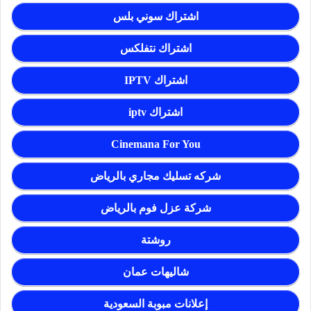
اشتراك سوني بلس
اشتراك نتفلكس
اشتراك IPTV
اشتراك iptv
Cinemana For You
شركه تسليك مجاري بالرياض
شركة عزل فوم بالرياض
روشتة
شاليهات عمان
إعلانات مبوبة السعودية