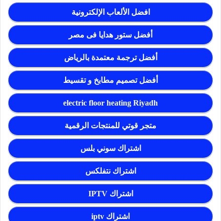
افضل الألعاب الإلكترونية
أفضل ستور هدايا فى مصر
أفضل ترجمة معتمدة بالرياض
أفضل تصميم مطابخ و تقسيط
electric floor heating Riyadh
متجر قوتي للمنتجات الرقمية
اشتراك سوني بلس
اشتراك نتفلكس
اشتراك IPTV
اشتراك iptv