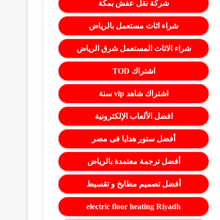
شركة نقل عفش بمكة
شراء اثاث مستعمل بالرياض
شراء الاثاث المستعمل شرق الرياض
اشتراك TOD
اشتراك شاهد vip سنة
افضل الألعاب الإلكترونية
أفضل ستور هدايا فى مصر
أفضل ترجمة معتمدة بالرياض
أفضل تصميم مطابخ و تقسيط
electric floor heating Riyadh