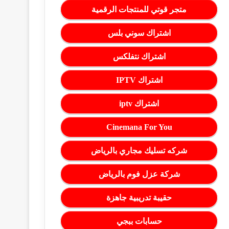
متجر قوتي للمنتجات الرقمية
اشتراك سوني بلس
اشتراك نتفلكس
اشتراك IPTV
اشتراك iptv
Cinemana For You
شركه تسليك مجاري بالرياض
شركة عزل فوم بالرياض
حقيبة تدريبية جاهزة
حسابات ببجي