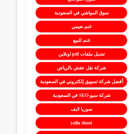
سوق المواشي في السعودية
غنم نعيمي
غنم للبيع
تعديل ملفات pdf اونلاين
شركة نقل عفش بالرياض
أفضل شركة تسويق إلكتروني في السعودية
شركة سيو SEO في السعودية
سوريا لايف
yalla shoot