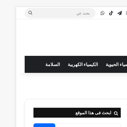
‫You
انستقرام
تيلقرام
‫TikTok
واتساب
بحث
عن
مياء الحيوية
الكيمياء الكهربية
السلامة
ابحث فى هذا الموقع
البحث