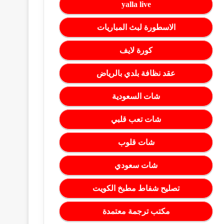
yalla live
الاسطورة لبث المباريات
كورة لايف
عقد نظافة بلدي بالرياض
شات السعودية
شات تعب قلبي
شات قلوب
شات سعودي
تصليح شفاط مطبخ الكويت
مكتب ترجمة معتمدة