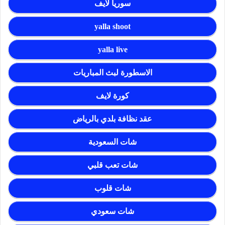
سوريا لايف
yalla shoot
yalla live
الاسطورة لبث المباريات
كورة لايف
عقد نظافة بلدي بالرياض
شات السعودية
شات تعب قلبي
شات قلوب
شات سعودي