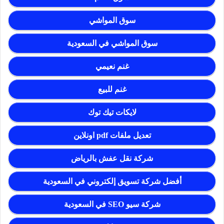
سوق المواشي
سوق المواشي في السعودية
غنم نعيمي
غنم للبيع
لايكات تيك توك
تعديل ملفات pdf اونلاين
شركة نقل عفش بالرياض
أفضل شركة تسويق إلكتروني في السعودية
شركة سيو SEO في السعودية