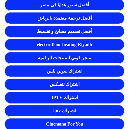
أفضل ستور هدايا فى مصر
أفضل ترجمة معتمدة بالرياض
أفضل تصميم مطابخ و تقسيط
electric floor heating Riyadh
متجر قوتي للمنتجات الرقمية
اشتراك سوني بلس
اشتراك نتفلكس
اشتراك IPTV
اشتراك iptv
Cinemana For You