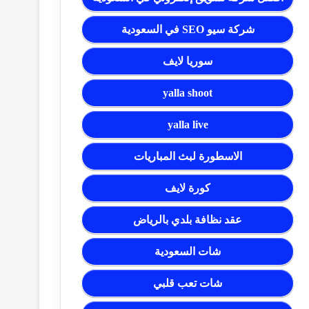
شركة سيو SEO في السعودية
سوريا لايف
yalla shoot
yalla live
الاسطورة لبث المباريات
كورة لايف
عقد نظافة بلدي بالرياض
شات السعودية
شات تعب قلبي