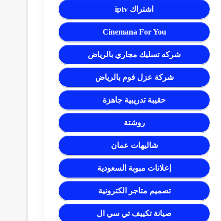
اشتراك iptv
Cinemana For You
شركه تسليك مجاري بالرياض
شركة عزل فوم بالرياض
حقيبة تدريبية جاهزة
روشتة
شاليهات عمان
إعلانات مبوبة السعودية
تصميم متاجر الكترونية
صيانة تكييف تي سي ال