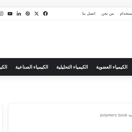
‫X
فيسبوك
بينتيريست
لينكدإن
Tube
استخدام
من نحن
اتصل بنا
الكيمياء العضوية
الكيمياء التحليلية
الكيمياء الصناعية
الكي
pol