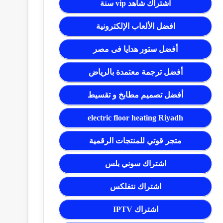
اشتراك شاهد vip سنة
افضل الألعاب الإلكترونية
أفضل ستور هدايا فى مصر
أفضل ترجمة معتمدة بالرياض
أفضل تصميم مطابخ و تقسيط
electric floor heating Riyadh
متجر قوتي للمنتجات الرقمية
اشتراك سوني بلس
اشتراك نتفلكس
اشتراك IPTV