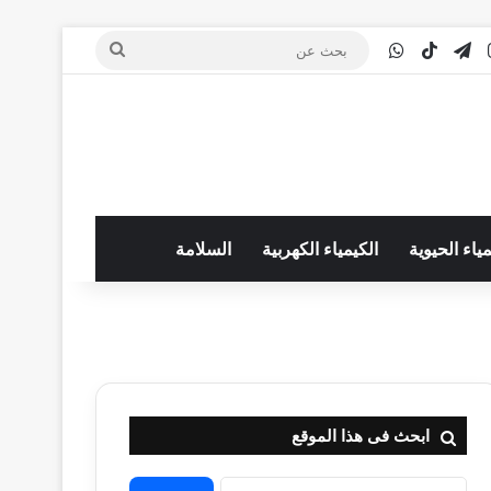
‫You
انستقرام
تيلقرام
‫TikTok
واتساب
بحث
عن
مياء الحيوية
الكيمياء الكهربية
السلامة
ابحث فى هذا الموقع
البحث