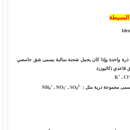
البسيطة
Iden
ا ذرة واحدة وإذا كان يحمل شحنة سالبة يسمى شق حامضي
قاعدي (كاتيون).
+
–
K
, Cl
+
–
2-
مى مجموعة ذرية مثل :
, SO
, NO
NH
4
3
4