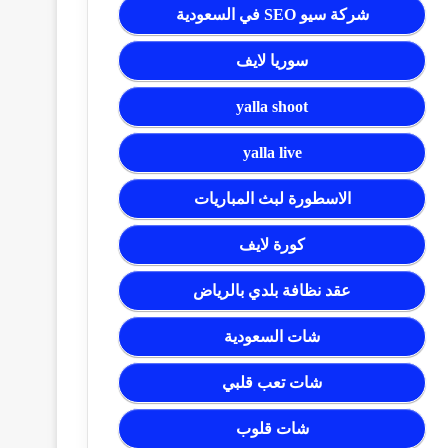
شركة سيو SEO في السعودية
سوريا لايف
yalla shoot
yalla live
الاسطورة لبث المباريات
كورة لايف
عقد نظافة بلدي بالرياض
شات السعودية
شات تعب قلبي
شات قلوب