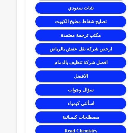
شات سعودي
تصليح شفاط مطبخ الكويت
مكتب ترجمة معتمدة
ارخص شركة نقل عفش بالرياض
افضل شركة تنظيف بالدمام
الافضل
سؤال وجواب
اسألني كيمياء
مصطلحات كيميائية
Read Chemistry