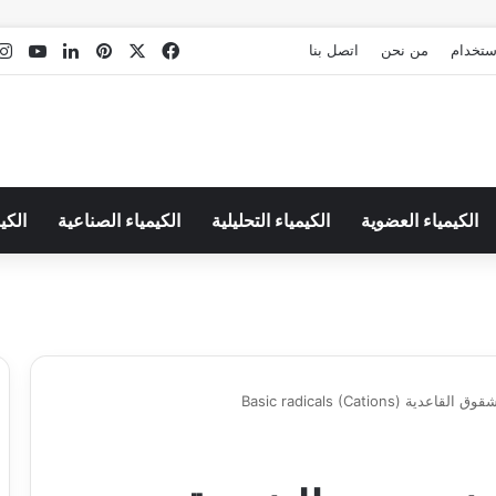
‫X
فيسبوك
بينتيريست
لينكدإن
Tube
استخدام
من نحن
اتصل بنا
الكيمياء العضوية
الكيمياء التحليلية
الكيمياء الصناعية
الكي
Basic radicals (Cation