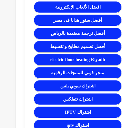
افضل الألعاب الإلكترونية
أفضل ستور هدايا فى مصر
أفضل ترجمة معتمدة بالرياض
أفضل تصميم مطابخ و تقسيط
electric floor heating Riyadh
متجر قوتي للمنتجات الرقمية
اشتراك سوني بلس
اشتراك نتفلكس
اشتراك IPTV
اشتراك iptv