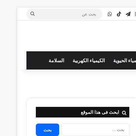
‫You
انستقرام
تيلقرام
‫TikTok
واتساب
بحث
عن
مياء الحيوية
الكيمياء الكهربية
السلامة
ابحث فى هذا الموقع
البحث
عن: