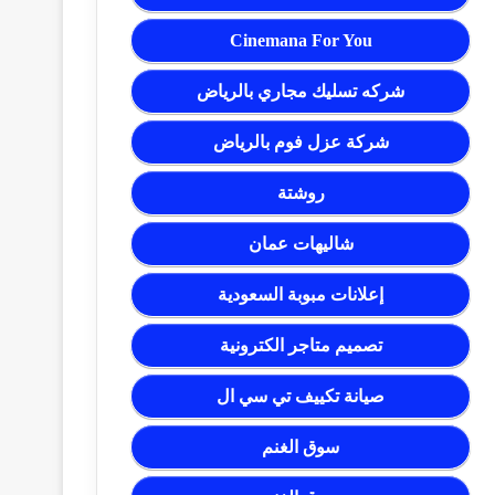
Cinemana For You
شركه تسليك مجاري بالرياض
شركة عزل فوم بالرياض
روشتة
شاليهات عمان
إعلانات مبوبة السعودية
تصميم متاجر الكترونية
صيانة تكييف تي سي ال
سوق الغنم