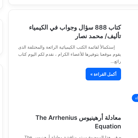
كتاب 888 سؤال وجواب في الكيمياء
تأليف/ محمد نصار
إستكمالأ لقائمة الكتب الكيميائية الرائعة والمختلفة الذى
يقوم موقعنا بتوفيرها للأعضاء الكرام ، نقدم لكم اليوم كتاب
رائع…
أكمل القراءة »
ء
معادلة أرهينيوس The Arrhenius
Equation
– في هذا الموضوع سيتم مناقشة معادلة أرهينيوس The