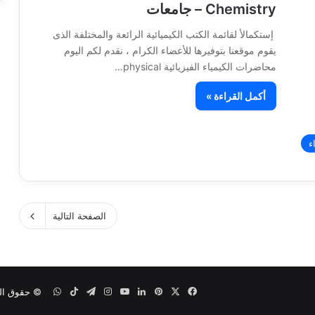
Chemistry – جامعات
إستكمالأ لقائمة الكتب الكيميائية الرائعة والمختلفة الذى
يقوم موقعنا بتوفيرها للأعضاء الكرام ، نقدم لكم اليوم
محاضرات الكيمياء الفيزيائية physical…
أكمل القراءة »
ء
الصفحة التالية
‫X
فيسبوك
بينتيريست
لينكدإن
‫YouTube
انستقرام
تيلقرام
‫TikTok
واتساب
© حقوق النشر 2026، جميع الح