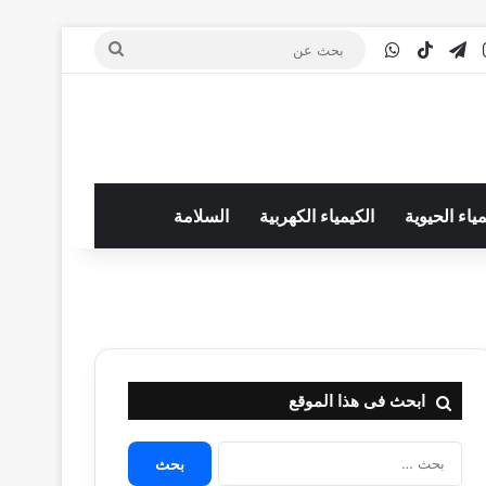
‫You
انستقرام
تيلقرام
‫TikTok
واتساب
بحث
عن
مياء الحيوية
الكيمياء الكهربية
السلامة
ابحث فى هذا الموقع
البحث
عن: