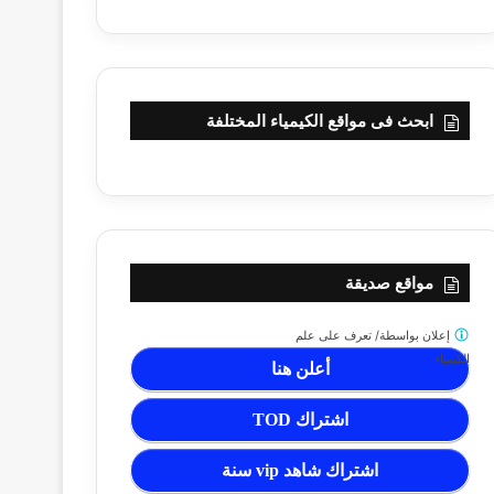
ابحث فى مواقع الكيمياء المختلفة
مواقع صديقة
إعلان بواسطة/
تعرف على علم
الكيمياء
أعلن هنا
اشتراك TOD
اشتراك شاهد vip سنة