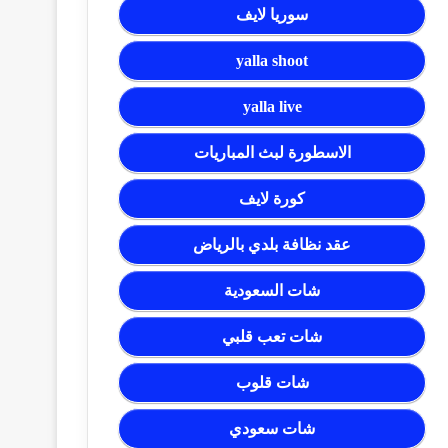
سوريا لايف
yalla shoot
yalla live
الاسطورة لبث المباريات
كورة لايف
عقد نظافة بلدي بالرياض
شات السعودية
شات تعب قلبي
شات قلوب
شات سعودي