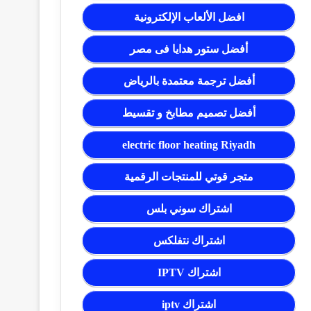
افضل الألعاب الإلكترونية
أفضل ستور هدايا فى مصر
أفضل ترجمة معتمدة بالرياض
أفضل تصميم مطابخ و تقسيط
electric floor heating Riyadh
متجر قوتي للمنتجات الرقمية
اشتراك سوني بلس
اشتراك نتفلكس
اشتراك IPTV
اشتراك iptv