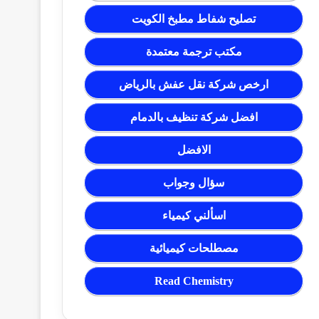
تصليح شفاط مطبخ الكويت
مكتب ترجمة معتمدة
ارخص شركة نقل عفش بالرياض
افضل شركة تنظيف بالدمام
الافضل
سؤال وجواب
اسألني كيمياء
مصطلحات كيميائية
Read Chemistry