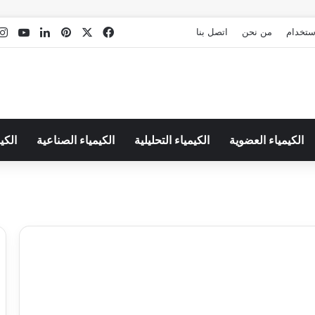
‫X
فيسبوك
بينتيريست
لينكدإن
Tube
استخدام
من نحن
اتصل بنا
الكيمياء العضوية
الكيمياء التحليلية
الكيمياء الصناعية
الكي