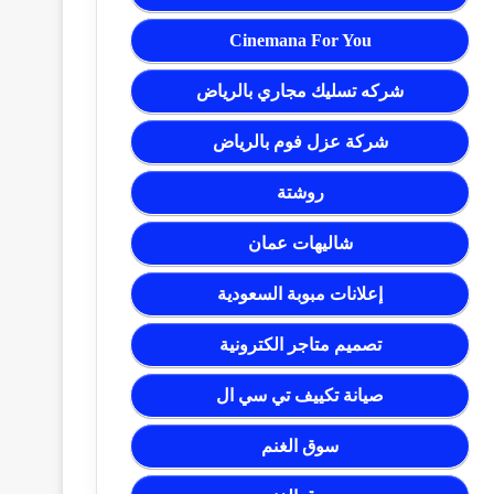
Cinemana For You
شركه تسليك مجاري بالرياض
شركة عزل فوم بالرياض
روشتة
شاليهات عمان
إعلانات مبوبة السعودية
تصميم متاجر الكترونية
صيانة تكييف تي سي ال
سوق الغنم