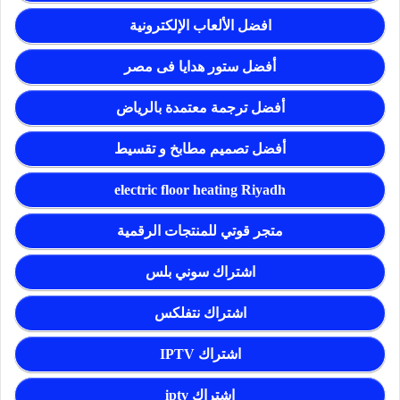
افضل الألعاب الإلكترونية
أفضل ستور هدايا فى مصر
أفضل ترجمة معتمدة بالرياض
أفضل تصميم مطابخ و تقسيط
electric floor heating Riyadh
متجر قوتي للمنتجات الرقمية
اشتراك سوني بلس
اشتراك نتفلكس
اشتراك IPTV
اشتراك iptv