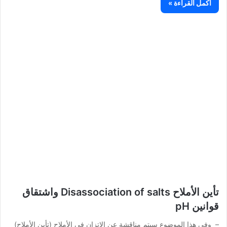
أكمل القراءة »
تأين الأملاح Disassociation of salts واشتقاق
قوانين pH
– وفي هذا الموضوع سيتم مناقشة عن الاتزان في الأملاح (تأين الأملاح)