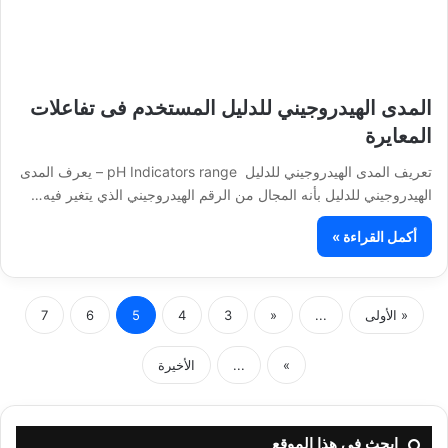
المدى الهيدروجيني للدليل المستخدم فى تفاعلات
المعايرة
تعريف المدى الهيدروجيني للدليل pH Indicators range – يعرف المدى
الهيدروجيني للدليل بأنه المجال من الرقم الهيدروجيني الذي يتغير فيه…
أكمل القراءة »
« الأولى
...
«
3
4
5
6
7
»
...
الأخيرة
ابحث فى هذا الموقع