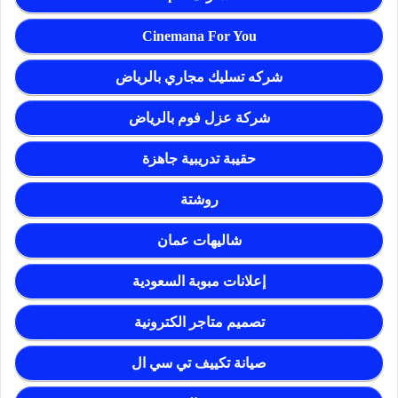
Cinemana For You
شركه تسليك مجاري بالرياض
شركة عزل فوم بالرياض
حقيبة تدريبية جاهزة
روشتة
شاليهات عمان
إعلانات مبوبة السعودية
تصميم متاجر الكترونية
صيانة تكييف تي سي ال