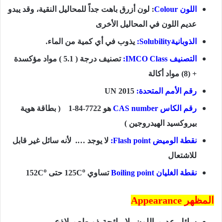
اللون
Colour
: لون أزرق باهت جداً للمحاليل النقية، وقد يبدو
عديم اللون في المحاليل الأخرى
الذوبانية
Solubility
:
يذوب في أي كمية من الماء.
التصنيف IMCO Class:
تصنيف درجة ( 5.1 ) مواد مؤكسدة
+ (8) مواد أكالة
رقم الأمم المتحدة:
UN 2015
رقم الكاس CAS number
هو 7722-84-1 ( بطاقة هوية
بيروكسيد الهيدروجين )
نقطة الوميض Flash point:
لا يوجد …. لأنه سائل غير قابل
للاشتعال
o
o
نقطة الغليان Boiling point
تساوي 125C
حتى 152C
المظهر Appearance