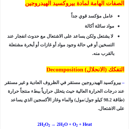
الصفات الهامة لمادة بيروكسيد الهيدروجين
عامل مؤكسد قوي جداً
مواد سائلة أكالة
لا يشتعل ولكن يساعد على الاشتعال مع حدوث انفجار عند
التسخين أو في حالة وجود مواد أو غازات أو أبخرة مشتعلة
بالقرب منه.
التفكك (الانحلال)
Decomposition
–
بيروكسيد الهيدروجين مستقر في الظروف العادية و غير مستقر
عند درجات الحرارة العالية حيث يتحلل حرارياً ببطء منتجاً حرارة
(طاقة
98.2
كيلو جول/مول) والماء وغاز الأكسجين الذي يساعد
على الاشتعال.
2H
O
→ 2H
O + O
+ Heat
2
2
2
2