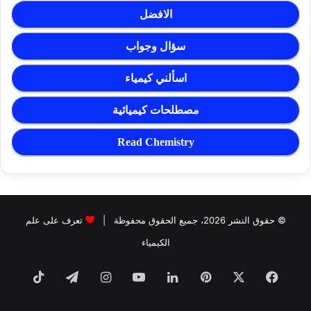
الافضل
سؤال وجواب
اسألني كيمياء
مصطلحات كيميائية
Read Chemistry
© حقوق النشر 2026، جميع الحقوق محفوظة |
تعرف على علم
الكيمياء
فيسبوك
‫X
بينتيريست
لينكدإن
‫YouTube
انستقرام
تيلقرام
TikTok