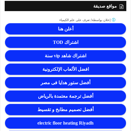
مواقع صديقة
إعلان بواسطة/
تعرف على علم الكيمياء
أعلن هنا
اشتراك TOD
اشتراك شاهد vip سنة
افضل الألعاب الإلكترونية
أفضل ستور هدايا فى مصر
أفضل ترجمة معتمدة بالرياض
أفضل تصميم مطابخ و تقسيط
electric floor heating Riyadh