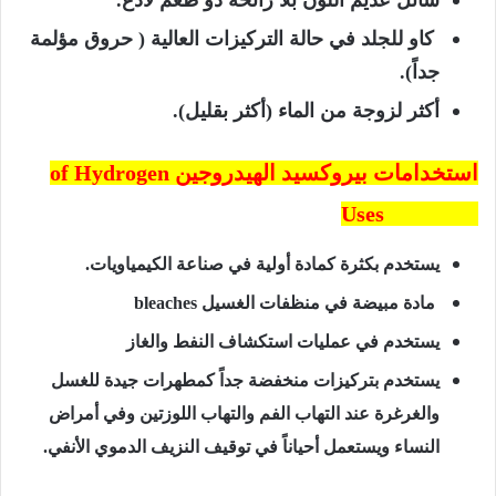
سائل عديم اللون بلا رائحة ذو طعم لاذع.
كاو للجلد في حالة التركيزات العالية ( حروق مؤلمة
جداً).
أكثر لزوجة من الماء (أكثر بقليل).
استخدامات بيروكسيد الهيدروجين
of Hydrogen
Use
s
peroxide
يستخدم بكثرة كمادة أولية في صناعة الكيمياويات.
مادة مبيضة في منظفات الغسيل
bleaches
يستخدم في عمليات استكشاف النفط والغاز
يستخدم بتركيزات منخفضة جداً كمطهرات جيدة للغسل
والغرغرة عند التهاب الفم والتهاب اللوزتين وفي أمراض
النساء ويستعمل أحياناً في توقيف النزيف الدموي الأنفي.