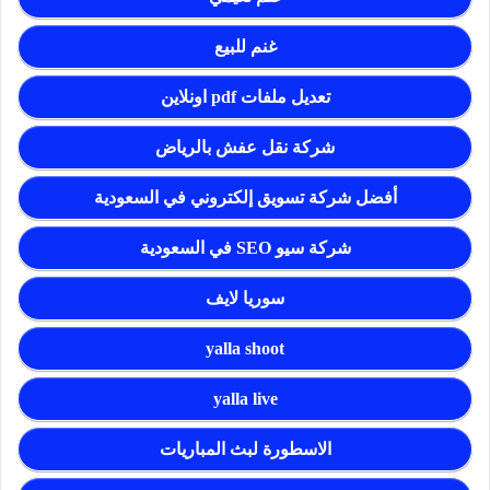
غنم للبيع
تعديل ملفات pdf اونلاين
شركة نقل عفش بالرياض
أفضل شركة تسويق إلكتروني في السعودية
شركة سيو SEO في السعودية
سوريا لايف
yalla shoot
yalla live
الاسطورة لبث المباريات