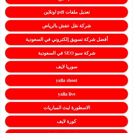
تعديل ملفات pdf اونلاين
شركة نقل عفش بالرياض
أفضل شركة تسويق إلكتروني في السعودية
شركة سيو SEO في السعودية
سوريا لايف
yalla shoot
yalla live
الاسطورة لبث المباريات
كورة لايف