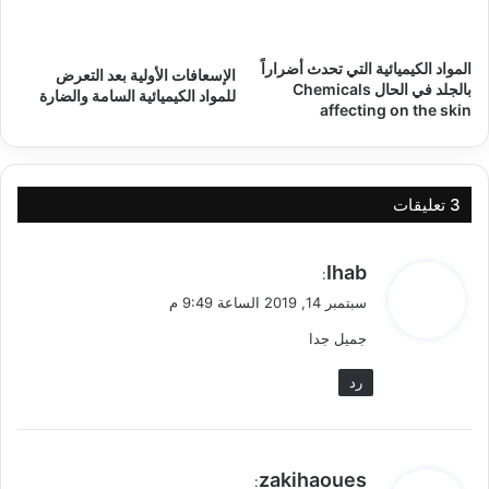
المواد الكيميائية التي تحدث أضراراً
الإسعافات الأولية بعد التعرض
بالجلد في الحال Chemicals
للمواد الكيميائية السامة والضارة
affecting on the skin
‫3 تعليقات
ي
Ihab
:
ق
سبتمبر 14, 2019 الساعة 9:49 م
و
جميل جدا
ل
رد
ي
zakihaoues
: