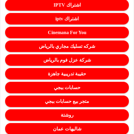
اشتراك IPTV
اشتراك iptv
Cinemana For You
شركه تسليك مجاري بالرياض
شركة عزل فوم بالرياض
حقيبة تدريبية جاهزة
حسابات ببجي
متجر بيع حسابات ببجي
روشتة
شاليهات عمان