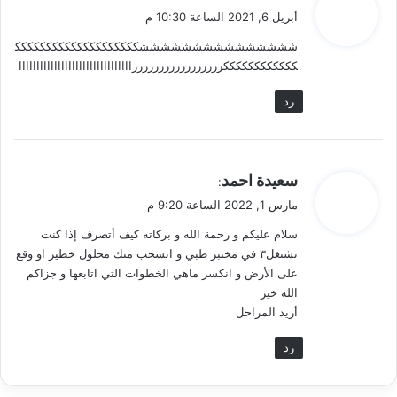
ق
أبريل 6, 2021 الساعة 10:30 م
و
شششششششششششششششكككككككككككككككككككك
ل
ككككككككككككررررررررررررررررراااااااااااااااااااااااااااااااا
رد
ي
سعيدة احمد
:
ق
مارس 1, 2022 الساعة 9:20 م
و
سلام عليكم و رحمة الله و بركاته كيف أتصرف إذا كنت
ل
تشتغل٣ في مختبر طبي و انسحب منك محلول خطير او وقع
على الأرض و انكسر ماهي الخطوات التي اتابعها و جزاكم
الله خير
أريد المراحل
رد