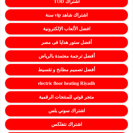
اشتراك TOD
اشتراك شاهد vip سنة
افضل الألعاب الإلكترونية
أفضل ستور هدايا فى مصر
أفضل ترجمة معتمدة بالرياض
أفضل تصميم مطابخ و تقسيط
electric floor heating Riyadh
متجر قوتي للمنتجات الرقمية
اشتراك سوني بلس
اشتراك نتفلكس