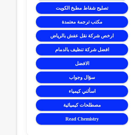
تصليح شفاط مطبخ الكويت
مكتب ترجمة معتمدة
ارخص شركة نقل عفش بالرياض
افضل شركة تنظيف بالدمام
الافضل
سؤال وجواب
اسألني كيمياء
مصطلحات كيميائية
Read Chemistry