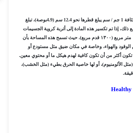
رطل) من مواد قابلة للاشتعال مع كثافة 1 جم / سم يبلغ قطرها نحو 12.4 سم (4.9بوصة)، تبلغ
بع (٠.٥٢ قدم مربعة). ومع ذلك، إذا تم تكسير هذه المادة إلى أتربة كروية الجسيمات
متر مربع (
۱۳۰۰
قدم مربع). حيث تسمح هذه المساحة بأن
 الوقود والهواء، وخاصة في مكان ضيق مثل مستودع أو
 تكون أكثر من أن تكون كافية لهدم هيكل ما أو محتوي معين.
عال (مثل الألومنيوم)، أو لها خاصية الحرق بطيء (مثل الخشب)،
يقة.
Healthy 