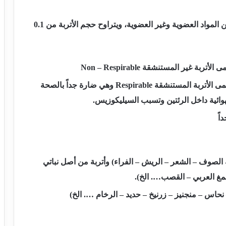
– الأتربة هي مواد صلبة تنتج من عمليات تفتيت وطحن المواد العضوية وغير العضوية، ويتراوح حجم الأتربة من 0.1
Non – Respirable
Respirable
وهي ضارة جداً بالصحة
ئية داخل الرئتين وتسبب السيليكوزيس.
 الصوف – الشعر – الريش – الفراء) وأتربة من أصل نباتي
صمغ العربي – القصب…. الخ).
نحاس – منجنيز – زرنيخ – حديد – الرخام …. الخ)