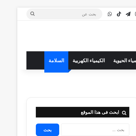
‫You
انستقرام
تيلقرام
‫TikTok
واتساب
بحث
عن
مياء الحيوية
الكيمياء الكهربية
السلامة
ابحث فى هذا الموقع
البحث
عن: