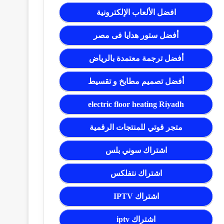
افضل الألعاب الإلكترونية
أفضل ستور هدايا فى مصر
أفضل ترجمة معتمدة بالرياض
أفضل تصميم مطابخ و تقسيط
electric floor heating Riyadh
متجر قوتي للمنتجات الرقمية
اشتراك سوني بلس
اشتراك نتفلكس
اشتراك IPTV
اشتراك iptv