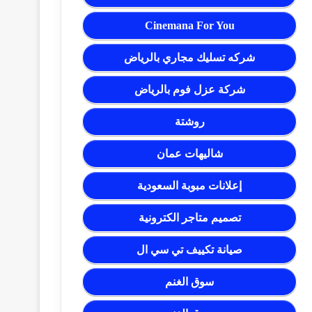
Cinemana For You
شركه تسليك مجاري بالرياض
شركة عزل فوم بالرياض
روشتة
شاليهات عمان
إعلانات مبوبة السعودية
تصميم متاجر الكترونية
صيانة تكييف تي سي ال
سوق الغنم