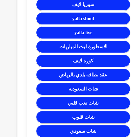
سوريا لايف
yalla shoot
yalla live
الاسطورة لبث المباريات
كورة لايف
عقد نظافة بلدي بالرياض
شات السعودية
شات تعب قلبي
شات قلوب
شات سعودي