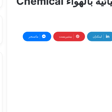
أنواع الملوثات الكيميائية بالهواء Chemical
لينكدإن
بينتيريست
ماسنجر