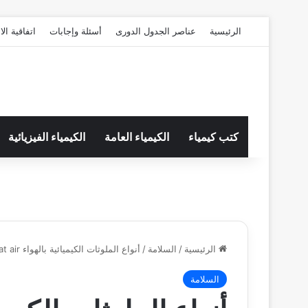
الرئيسية
عناصر الجدول الدورى
أسئلة وإجابات
اتفاقية ال
كتب كيمياء
الكيمياء العامة
الكيمياء الفيزيائية
الرئيسية
/
السلامة
/
أنواع الملوثات الكيميائية بالهواء Chemical pollutants at air
السلامة