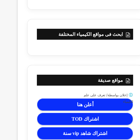
ابحث فى مواقع الكيمياء المختلفة
مواقع صديقة
إعلان بواسطة/
تعرف على علم
الكيمياء
أعلن هنا
اشتراك TOD
اشتراك شاهد vip سنة