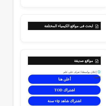
ابحث فى مواقع الكيمياء المختلفة
مواقع صديقة
إعلان بواسطة/
تعرف على علم
الكيمياء
أعلن هنا
اشتراك TOD
اشتراك شاهد vip سنة