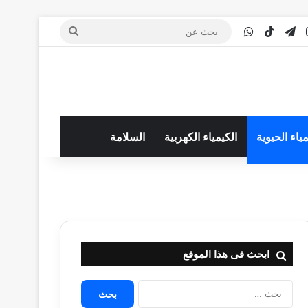
‫You
انستقرام
تيلقرام
‫TikTok
واتساب
بحث
عن
مياء الحيوية
الكيمياء الكهربية
السلامة
ابحث فى هذا الموقع
البحث
عن: