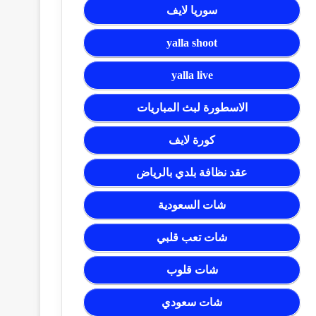
سوريا لايف
yalla shoot
yalla live
الاسطورة لبث المباريات
كورة لايف
عقد نظافة بلدي بالرياض
شات السعودية
شات تعب قلبي
شات قلوب
شات سعودي