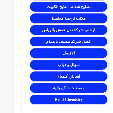
تصليح شفاط مطبخ الكويت
مكتب ترجمة معتمدة
ارخص شركة نقل عفش بالرياض
افضل شركة تنظيف بالدمام
الافضل
سؤال وجواب
اسألني كيمياء
مصطلحات كيميائية
Read Chemistry