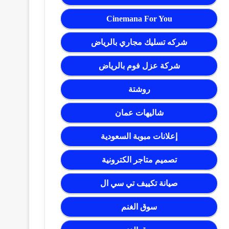
Cinemana For You
شركه تسليك مجاري بالرياض
شركة عزل فوم بالرياض
روشتة
شاليهات عمان
إعلانات مبوبة السعودية
تصميم متاجر الكترونية
صيانة تكييف تي سي ال
سوق الغنم