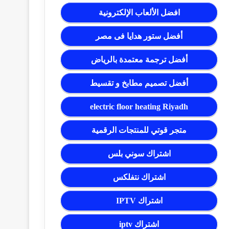
افضل الألعاب الإلكترونية
أفضل ستور هدايا فى مصر
أفضل ترجمة معتمدة بالرياض
أفضل تصميم مطابخ و تقسيط
electric floor heating Riyadh
متجر قوتي للمنتجات الرقمية
اشتراك سوني بلس
اشتراك نتفلكس
اشتراك IPTV
اشتراك iptv