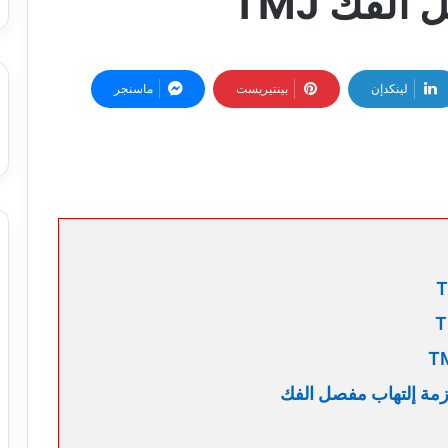
لفك TMJ
لينكدإن
بينتيريست
ماسنجر
ازمة إلتهاب مفصل الفك