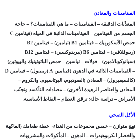
الفيتامينات والمعادن
المغذّيات الدقيقة – الفيتامينات – ما هي الفيتامينات؟ – حاجة
الجسم من الفيتامين – الفيتامينات الذائبة في المياه (فيتامين
C
حمض الأسكوربيك – فيتامين
B1
(ثيامين) – فيتامين
B2
(ريبوفلافين) – فيتامين
B6
(بيريدوكسين) – فيتامين
B12
(سيانوكوبالامين) – فولات – نياسين – حمض الباتوثينيك والبيوتين)
– الفيتامينات الذائبة في الدهون (فيتامين
A
(ريتينول) – فيتامين
D
(كالسيفيرول) – المعادن (الصوديوم، البوتاسيوم، والكروم –
المعادن والعناصر الزهيدة الأخرى) – مضادات التأكسد وتجنّب
الأمراض – دراسة حالة: ترقق العظام – النقاط الأساسية.
الأكل الصحي
نهج متوازن – خمس مجموعات من الغذاء- خطة طعامك (الفاكهة
والخضار الكربوهيدرات – الدهون – المأكولات والمشروبات