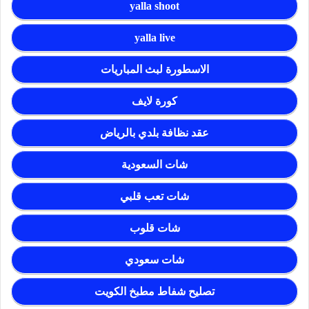
yalla shoot
yalla live
الاسطورة لبث المباريات
كورة لايف
عقد نظافة بلدي بالرياض
شات السعودية
شات تعب قلبي
شات قلوب
شات سعودي
تصليح شفاط مطبخ الكويت