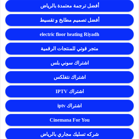
أفضل ترجمة معتمدة بالرياض
أفضل تصميم مطابخ و تقسيط
electric floor heating Riyadh
متجر قوتي للمنتجات الرقمية
اشتراك سوني بلس
اشتراك نتفلكس
اشتراك IPTV
اشتراك iptv
Cinemana For You
شركه تسليك مجاري بالرياض