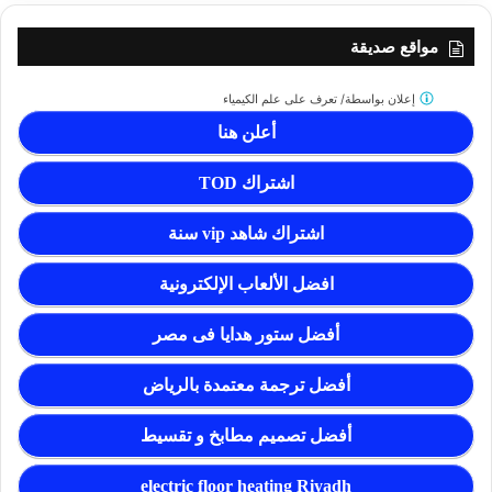
مواقع صديقة
إعلان بواسطة/
تعرف على علم الكيمياء
أعلن هنا
اشتراك TOD
اشتراك شاهد vip سنة
افضل الألعاب الإلكترونية
أفضل ستور هدايا فى مصر
أفضل ترجمة معتمدة بالرياض
أفضل تصميم مطابخ و تقسيط
electric floor heating Riyadh