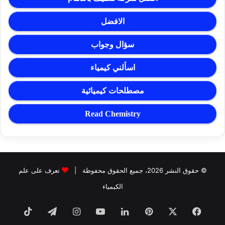
الافضل
سؤال وجواب
اسألني كيمياء
مصطلحات كيميائية
Read Chemistry
© حقوق النشر 2026، جميع الحقوق محفوظة |
تعرف على علم
الكيمياء
فيسبوك
‫X
بينتيريست
لينكدإن
‫YouTube
انستقرام
تيلقرام
TikTok