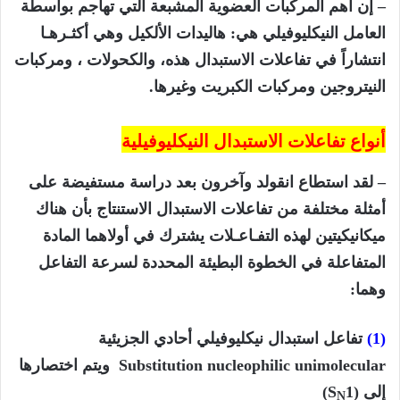
– إن أهم المركبات العضوية المشبعة التي تهاجم بواسطة
العامل النيكليوفيلي هي: هاليدات الألكيل وهي أكثـرهـا
انتشاراً في تفاعلات الاستبدال هذه، والكحولات ، ومركبات
النيتروجين ومركبات الكبريت وغيرها.
أنواع تفاعلات الاستبدال
النيكليوفيلية
– لقد استطاع انقولد وآخرون بعد دراسة مستفيضة على
أمثلة مختلفة من تفاعلات الاستبدال الاستنتاج بأن هناك
ميكانيكيتين لهذه التفـاعـلات يشترك في أولاهما المادة
المتفاعلة في الخطوة البطيئة المحددة لسرعة التفاعل
وهما:
(1)
تفاعل استبدال نيكليوفيلي أحادي الجزيئية
Substitution nucleophilic unimolecular ويتم اختصارها
إلى (S
1)
N