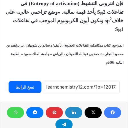
فإن انتروبي التنشيط (Entropy of activation) في
تفاعلات S
2 يأخذ قيمة سالبة. «وضع تزاحمي عالي» على
N
2
خلافsp
وتكون أيون الكربونيوم الموجب في تفاعلات
S
1
N
المراجع: كتاب ميكانيكية التفاعلات العضوية ، تأليف/ د.سالم بن شويهان ، د. إبراهيم بن
محمود النجار ، د. حمد بن عبدالله اللحيدان ، الرياض – جامعة الملك سعود – الطبعة
الثانية 2003م
نسخ الرابط