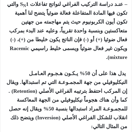
– عنـد دراسة التركيب الفراغي لنواتج تفاعلات S
1 والتي
N
تكون فيها المادة المتفاعلة فعالة ضوئياً يتضح لنا أهمية
تكون أيون الكربونيوم حيث يتم مهاجمته من جهتين
متعاكستين وبنسبة واحدة تقريباً، وعليه عند البدء بمركب
فعال ضوئيا (+) أو (-) فإن الناتج يكون خليطا من (+)، (-)
ويكون غير فعال ضوئياً ويسمى خليط راسيمي Racemic
mixture).
يدل هذا على أن 50% يـكـون هـجـوم العـامـل
النيكليوفيلي من جهة المجمـوعـة التي تم استبدالها. ويقال
إن المركب احتفظ بترتيبه الفراغي الأصلي (Retention) .
كما وأن هناك هجوماً نيكليوفيلي من الجهة المعاكسة
للمجمـوعـة المراد استبدالها بنسبة 50% ويقال إنه حصل
انقلاب للشكل الفراغي الأصلي (Inversion) ويتضح ذلك
من المثال التالي: