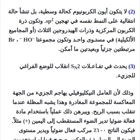
(2)
لا يتكون أيون الكربونيوم كحالة وسطية، بل تنشأ حالة
2
انتقالية على النمط نفسه في تهجين sp
. وتكون ذرة
الكربون المركزية وذرات الهيدروجين الثلاث (أو المجاميع
–
–
الألكيلية) في مستـوى واحـد وتكون مجموعتا
HO
Br ،
مرتبطتين جزئياً وبعيدتين ما أمكن.
(3)
يحدث في تفـاعـلات S
2 انقلاب للوضع الفراغي
N
للجزيء.
وذلك لأن العامل النيكليوفيلي يهاجم الجزيء من الجهة
المعاكسة للمجموعة المغادرة وهذا يشبه المظلة عندما
تنقلب بسبب الريح. ويبرهن ذلك عملياً باستخدام مادة
فعالة ضوئيا تدير الضوء المستقطب إلى اليمين (+) مثلاً.
فيكون الناتج ۱۰۰٪ مرکب فعال ضوئياً ويدير مستوى
الضوء إلى اليسار (-) والعكس صحيح فيها لو استخدمت