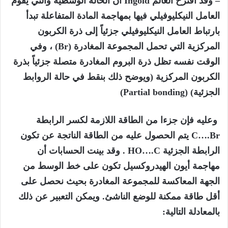
– وقد اقترح العالم Ingold أن الحالة الوسطية والتي يقوم
العامل النيكليوفيلي فيها بمهاجمة المادة المتفاعلة تبدأ
بارتباط العامل النيكليوفيلي جزئياً إلى ذرة الكربون
المركزية التي تحمل المجموعة المغادرة (Br) ، وفي
الوقت نفسه تظل ذرة البروم المغادرة متصلة جزئياً بذرة
الكربون المركزية (ويوضح ذلك بنقط في حالة الروابط
الجزئية) (Partial bonding)
وعليه فإن جزءا من الطاقة اللازمة لكسر الرابطة
C….Br يتم الحصول عليه من الطاقة الناتجة عن تكون
الرابطة الجزئية HO….C . وقد بينت الحسابات أن
مهاجمة أيون الهيدروكسيل تكون على خط الوسط من
الجهة المعاكسة للمجموعة المغادرة بحيث نحصل على
أقل طاقة ممكنة للوضع الناشئ. ويمكن التعبير عن ذلك
بالمعادلة التالية: