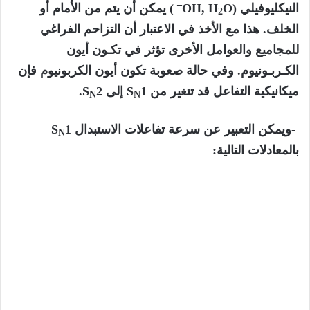
–
النيكليوفيلي (OH, H
O
) يمكن أن يتم من الأمام أو
2
الخلف. هذا مع الأخذ في الاعتبار أن التزاحم الفراغي
للمجاميع والعوامل الأخرى تؤثر في تكـون أيون
الكـربـونيوم. وفي حالة صعوبة تكون أيون الكربونيوم فإن
ميكانيكية التفاعل قد تتغير من S
1 إلى S
2.
N
N
-ويمكن التعبير عن سرعة تفاعلات الاستبدال S
1
N
بالمعادلات التالية: