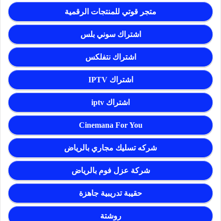
متجر قوتي للمنتجات الرقمية
اشتراك سوني بلس
اشتراك نتفلكس
اشتراك IPTV
اشتراك iptv
Cinemana For You
شركه تسليك مجاري بالرياض
شركة عزل فوم بالرياض
حقيبة تدريبية جاهزة
روشتة