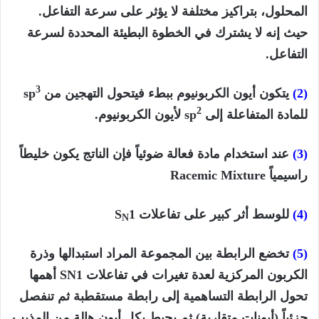
المحلول، بتراكيز مختلفة لا يؤثر على سرعة التفاعل.
حيث إنه لا يشترك في الخطوة البطيئة المحددة لسرعة
التفاعل.
3
(2)
يتكون أيون الكربونيوم ببطء فيتحول التهجين من sp
2
للمادة المتفاعلة إلى sp
لأيون الكربونيوم.
(3)
عند استخدام مادة فعالة ضوئياً فإن الناتج يكون خليطاً
راسيمياً Racemic Mixture
(4)
للوسط أثر كبير على تفاعلات S
1
N
(5)
تخضع الرابطة بين المجموعة المراد استبدالها وذرة
الكربون المركزية لعدة تغيرات في تفاعلات SN1 أهمها
تحول الرابطة التساهمية إلى رابطة مستقطبة ثم تنفصل
جزئياً (أيونات متقاربة) ثم يحيط بكل أيون هالة من المذيب