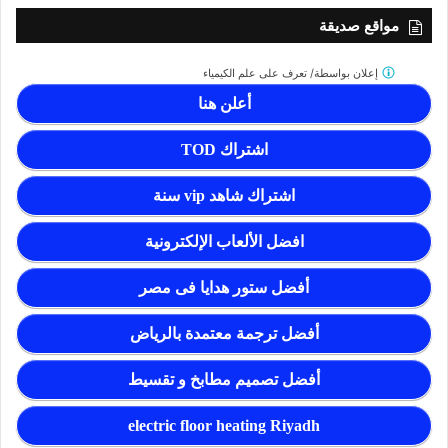
مواقع صديقة
إعلان بواسطة/
تعرف على علم الكيمياء
أعلن هنا
اشتراك TOD
اشتراك شاهد vip سنة
افضل الألعاب الإلكترونية
أفضل ستور هدايا فى مصر
أفضل ترجمة معتمدة بالرياض
أفضل تصميم مطابخ و تقسيط
electric floor heating Riyadh