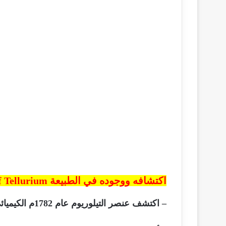
اكتشافه ووجوده في الطبيعة Discovery of Tellurium
– اكتشف عنصر التيلوريوم عام 1782م الكيميائي النمساوي فرانز مولر فون رايخنشتاين (رومانيا).