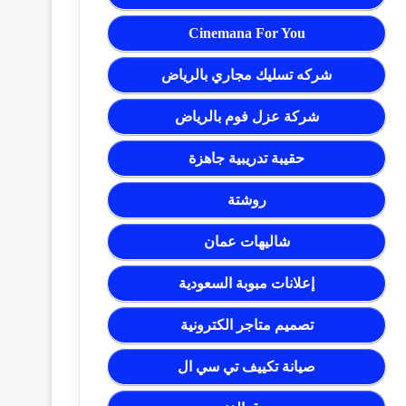
Cinemana For You
شركه تسليك مجاري بالرياض
شركة عزل فوم بالرياض
حقيبة تدريبية جاهزة
روشتة
شاليهات عمان
إعلانات مبوبة السعودية
تصميم متاجر الكترونية
صيانة تكييف تي سي ال