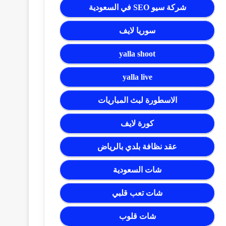
شركة سيو SEO في السعودية
سوريا لايف
yalla shoot
yalla live
الاسطورة لبث المباريات
كورة لايف
عقد نظافة بلدي بالرياض
شات السعودية
شات تعب قلبي
شات قلوب