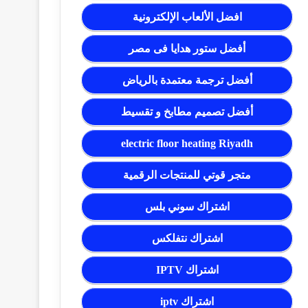
افضل الألعاب الإلكترونية
أفضل ستور هدايا فى مصر
أفضل ترجمة معتمدة بالرياض
أفضل تصميم مطابخ و تقسيط
electric floor heating Riyadh
متجر قوتي للمنتجات الرقمية
اشتراك سوني بلس
اشتراك نتفلكس
اشتراك IPTV
اشتراك iptv