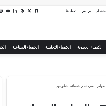
‫X
فيسبوك
بينتيريست
لينكدإن
Tube
استخدام
من نحن
اتصل بنا
الكيمياء العضوية
الكيمياء التحليلية
الكيمياء الصناعية
الكي