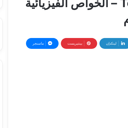
التيلوريوم Tellurium – الخواص الفيزيائية
م
لينكدإن
بينتيريست
ماسنجر