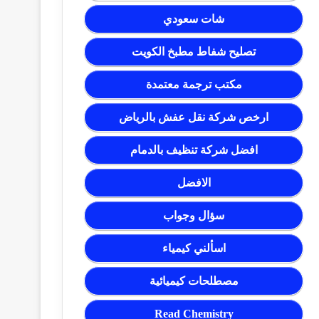
شات سعودي
تصليح شفاط مطبخ الكويت
مكتب ترجمة معتمدة
ارخص شركة نقل عفش بالرياض
افضل شركة تنظيف بالدمام
الافضل
سؤال وجواب
اسألني كيمياء
مصطلحات كيميائية
Read Chemistry