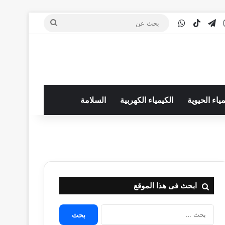
‫You
انستقرام
تيلقرام
‫TikTok
واتساب
بحث
عن
مياء الحيوية
الكيمياء الكهربية
السلامة
ابحث فى هذا الموقع
البحث
عن: