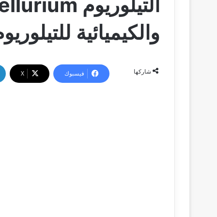
والكيميائية للتيلوريو
شاركها
فيسبوك
‫X