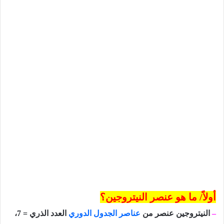
أولاً/ ما هو عنصر النيتروجين؟
–
النيتروجين
عنصر من
عناصر الجدول الدوري
العدد الذري =
7
،