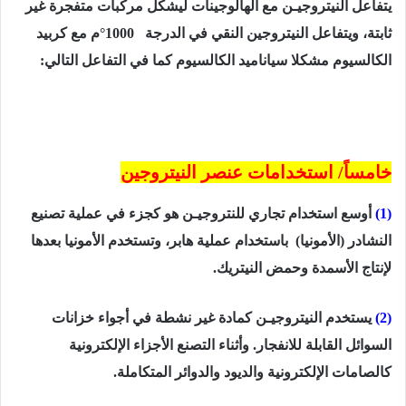
يتفاعل النيتروجيـن مع الهالوجينات ليشكل مركبات متفجرة غير
ثابتة، ويتفاعل النيتروجين النقي في الدرجة
1000
°م مع كربيد
الكالسيوم مشكلا سياناميد الكالسيوم
كما
في
التفاعل التالي:
خامساً/ استخدامات عنصر النيتروجين
(1)
أوسع استخدام تجاري للنتروجيـن هو كجزء في عملية تصنيع
النشادر (الأمونيا)
باستخدام عملية هابر، وتستخدم الأمونيا بعدها
لإنتاج الأسمدة وحمض النيتريك.
(2)
يستخدم النيتروجيـن كمادة غير نشطة في أجواء خزانات
السوائل القابلة للانفجار. وأثناء التصنع الأجزاء الإلكترونية
كالصامات الإلكترونية والديود والدوائر المتكاملة.