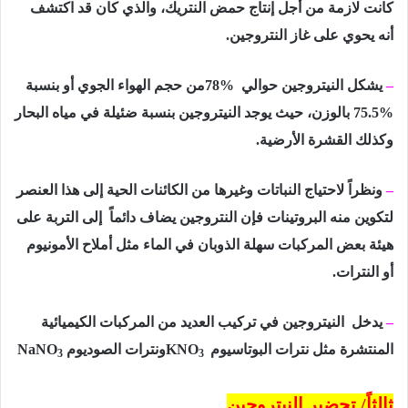
كانت لازمة من أجل إنتاج حمض النتريك، والذي كان قد اكتشف
أنه يحوي على غاز النتروجين.
–
يشكل النيتروجين حوالي
78%
من حجم الهواء الجوي أو بنسبة
75.5%
بالوزن، حيث يوجد النيتروجين بنسبة ضئيلة في مياه البحار
وكذلك القشرة الأرضية.
–
ونظراً لاحتياج النباتات وغيرها من الكائنات الحية إلى هذا العنصر
لتكوين منه البروتينات فإن النتروجين يضاف دائماً
إلى التربة على
هيئة بعض المركبات سهلة الذوبان في الماء مثل أملاح الأمونيوم
أو النترات.
–
يدخل
النيتروجين في تركيب العديد من المركبات الكيميائية
المنتشرة مثل نترات البوتاسيوم
KNO
ونترات الصوديوم
NaNO
3
3
ثالثاً/ تحضير النيتروجين