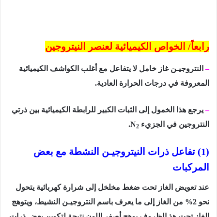
رابعاً/ الخواص الكيميائية لعنصر النيتروجين
–
النتروجيـن غاز خامل لا يتفاعل مع أغلب الكواشف الكيميائية
المعروفة في درجات الحرارة العادية.
–
يرجع هذا الخمول إلى الثبات الكبير للرابطة الكيميائية بين ذرتي
النتروجين في الجزيء
N
.
2
(1)
تفاعل ذرات النيتروجيـن النشطة مع بعض
المركبات
عند تعويض الغاز تحت ضغط مخلخل إلى شرارة كهربائية يتحول
نحو
2
% من الغاز إلى ما يعرف باسم النتروجيـن النشيط، ويتوهج
الغاز تحت هذ الظروف بوهج أصفر اللون نتيجة لتكوين بعض ذرات