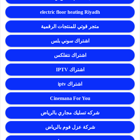
electric floor heating Riyadh
متجر قوتي للمنتجات الرقمية
اشتراك سوني بلس
اشتراك نتفلكس
اشتراك IPTV
اشتراك iptv
Cinemana For You
شركه تسليك مجاري بالرياض
شركة عزل فوم بالرياض