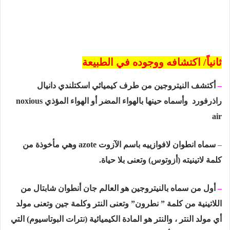
ثانياً/ اكتشافه ووجوده في الطبيعة
–
أكتشف النيتروجين
من طرف كيميائي اسكتلندي دانيال
راذرفورد
وأسماه حينها بالهواء المضر أو الهواء المؤذي
noxious
air
–
سماه انطوان لافوازييه باسم الآزوت
azote
وهي مأخوذة من
كلمة لاتينيته (أزوتوس) وتعنى بلا حياة.
–
أول من سماه بالنيتروجين هو العالم جان أنطوان شابتال من
اللاتينية من كلمة ” نطرون” وتعنى النتر وكلمة جين وتعنى مولد
أي مولد النتر ، والنتر هو المادة الكيميائية (نترات البوتاسيوم) التي