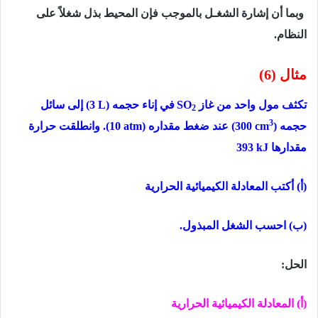
وبما أن إشارة الشغـل بالموجب فإن المحیط بذل شغلاً على
النظام.
مثال (6)
تكثف مول واحد من غاز
SO
في إناء حجمه
(3 L)
إلى سائل
2
3
حجمه
)
(300 cm
عند ضغط مقداره
(10 atm)
. وانطلقت حرارة
مقدارها
393 kJ
(أ) أكتب المعادلة الكیمیائیة الحراریة
(ب) احسب الشغل المبذول.
الحل:
(أ) المعادلة الكیمیائیة الحراریة