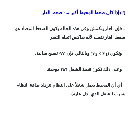
(2) إذا كان ضغط المحیط أكبر من ضغط الغاز
– فإن الغاز ینكمش وفي ھذه الحالة یكون الضغط المضاد ھو
ضغط الغاز نفسه لأنه یعاكس اتجاه التغیر
– وتكون (
< V
V
) وبالتالي فإن
ΔV
تصبح سالبة.
2
1
– وعلى ذلك تكون قيمة الشغل (
w
) موجبة.
– أي أن المحيط يعمل شغلاً على النظام (تزداد طاقة النظام
بسبب الشغل الذي بذل علیه).