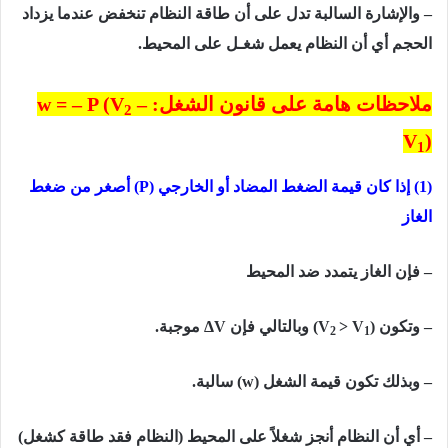
– والإشارة السالبة تدل على أن طاقة النظام تنخفض عندما یزداد
الحجم أي أن النظام یعمل
شغـل على المحیط.
ملاحظات هامة على قانون الشغل:
–
w = – P (V
2
V
)
1
(1)
إذا كان قيمة الضغط المضاد أو الخارجي
(P)
أصغر من ضغط
الغاز
– فإن الغاز يتمدد ضد المحيط
– وتكون
)
> V
(V
وبالتالي فإن
ΔV
موجبة.
2
1
– وبذلك تكون قيمة الشغل
(w)
سالبة.
– أي أن النظام أنجز شغلاً على المحيط (النظام فقد طاقة كشغل)