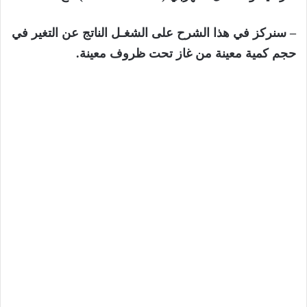
– سنركز في ھذا الشرح على الشغـل الناتج عن التغیر في
حجم كمیة معینة من غاز تحت ظروف معینة.