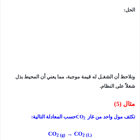
الحل:
ونلاحظ أن الشغـل له قیمة موجبة، مما یعني أن المحیط بذل
شغلاً على النظام.
مثال (5)
تكثف مول واحد من غاز
CO
حسب المعادلة التالية:
2
CO
→ CO
2 (g)
2 (L)