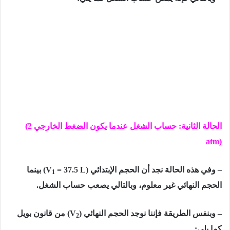
الحالة الثانية: حساب الشغل عندما یكون الضغط الخارجي
(2
atm)
– وفي ھذه الحالة نجد أن الحجم الإبتدائي
= 37.5 L)
(V
بینما
1
الحجم النھائي غیر
معلوم، وبالتالي یصعب حساب الشغل.
– وبنفس الطریقة فإننا نوجد الحجم النھائي
)
(V
من قانون بویل
2
كما يلي: