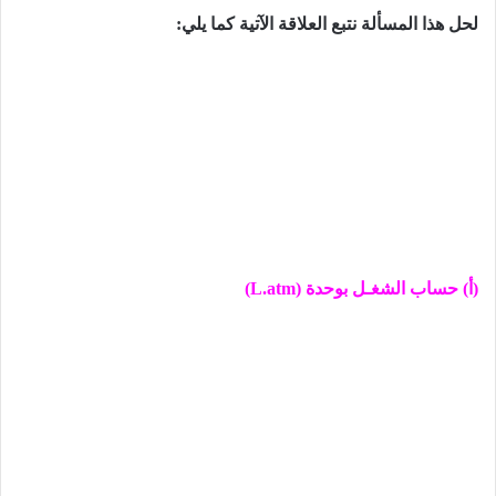
لحل ھذا المسألة نتبع العلاقة الآتية كما يلي:
(أ) حساب الشغـل بوحدة (
L.atm
)