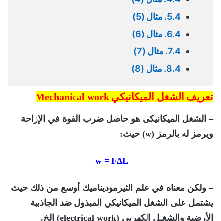
مثال (5)
مثال (6)
مثال (7)
مثال (8)
تعريف الشغل الميكانيكي Mechanical work
– الشغل الميكانيكى هو حاصل ضرب القوة في الإزاحة
ويرمز له بالرمز (w) حيث:
w = FΔL
– ولكن معناه في علم الثیرمودینامیك أوسع من ذلك حیث
یشتمل على الشغل المیكانیكي المبذول ضد الجاذبیة
الأرضیة والشغـل الكھربي (electrical work) الخ.