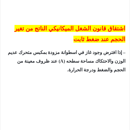
اشتقاق قانون الشغل الميكانيكي الناتج من تغير
الحجم عند ضغط ثابت
–
إذا افترض وجود غاز في اسطوانة مزودة بمكبس متحرك عدیم
الوزن والاحتكاك مساحة سطحه
(A)
عند
ظروف
معینة
من
الحجم
والضغط
ودرجة
الحرارة.