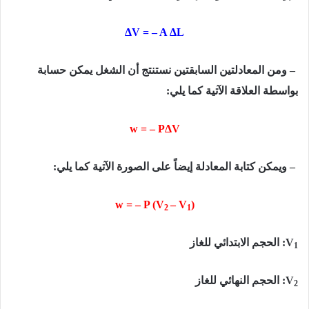
ΔV = – A ΔL
–
ومن المعادلتين السابقتين نستنتج أن الشغل يمكن حسابة
بواسطة العلاقة الآتية كما يلي:
w = – PΔV
–
ويمكن كتابة المعادلة إيضاً على الصورة الآتية كما يلي:
w = – P (V
– V
)
2
1
V
: الحجم الابتدائي للغاز
1
V
: الحجم النهائي للغاز
2