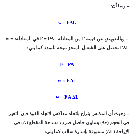
– وبما أن:
w = FΔL
–
وبالتعويض عن قيمة
F
من المعادلة:
F = PA
في المعادلة:
w =
FΔL
نحصل على الشغـل المنجز نتیجة للتمدد كما يلي:
F = PA
w = F ΔL
w = P A ΔL
–
وحیث أن المكبس ینزاح باتجاه معاكس لاتجاه القوة فإن التغیر
في الحجم
Δv)
) یساوي حاصل ضرب مساحة المقطع
(A)
في
الإزاحة
(ΔL)
مسبوقة بإشارة سالب كما يلي: