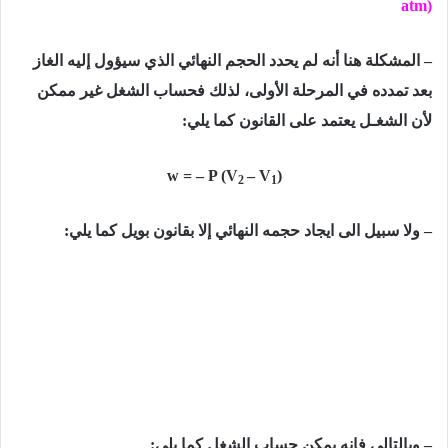
atm)
– المشكلة ھنا أنه لم یحدد الحجم النھائي الذي سیؤول إلیه الغاز
بعد تمدده في المرحلة الأولى، لذلك فحساب الشغل غیر ممكن
لأن الشغـل یعتمد على القانون كما يلي:
w = – P (V
– V
)
2
1
– ولا سبیل الى ایجاد حجمه النھائي إلا بقانون بویل كما یلي:
–
وبالتالي فإنه یمكن حساب الشغل كما یلي: