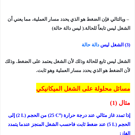
–
وبالتالي فإن الضغط
ھو الذي یحدد مسار العملیة، مما یعني أن
الشغل لیس تابعاً
للحالة.( ليس دالة حالة)
(3) الشغل ليس
دالة حالة
الشغل لیس تابع للحالة وذلك لأن الشغل یعتمد على الضغط. وذلك
لأن
الضغط
ھو الذي یحدد مسار العملیة وهو ثابت.
مسائل محلولة على الشغل الميكانيكي
مثال (1)
o
إذا تمدد غاز مثالي عند درجة حرارة
)
(25 C
من الحجم
(2 L)
إلى
الحجم
(5 L)
عند ضغط ثابت فاحسب الشغل المنجز عندما یتمدد
الغاز: