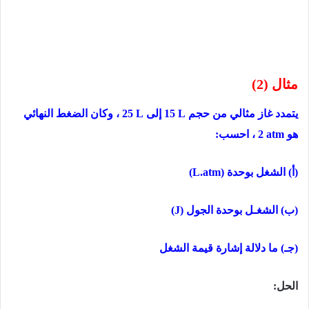
مثال (2)
يتمدد غاز مثالي من حجم
15 L
إلى
25 L
، وكان الضغط النهائي
هو
2 atm
، احسب:
(أ) الشغل بوحدة
(L.atm)
(ب) الشغـل بوحدة الجول
(J)
(جـ) ما دلالة إشارة قيمة الشغل
الحل: