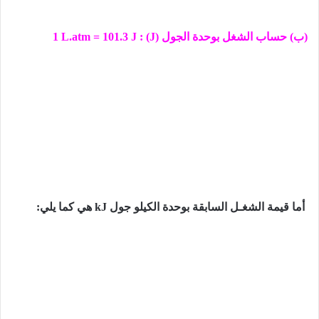
(ب) حساب الشغل بوحدة الجول (
J
) :
1 L.atm = 101.3 J
أما قیمة
الشغـل
السابقة
بوحدة
الكیلو
جول
kJ
ھي كما يلي: