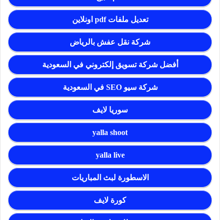
تعديل ملفات pdf اونلاين
شركة نقل عفش بالرياض
أفضل شركة تسويق إلكتروني في السعودية
شركة سيو SEO في السعودية
سوريا لايف
yalla shoot
yalla live
الاسطورة لبث المباريات
كورة لايف