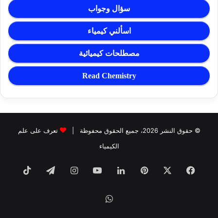
سؤال وجواب
اسألني كيمياء
مصطلحات كيميائية
Read Chemistry
© حقوق النشر 2026، جميع الحقوق محفوظة |
تعرف على علم
الكيمياء
فيسبوك
‫X
بينتيريست
لينكدإن
‫YouTube
انستقرام
تيلقرام
TikTok
واتساب