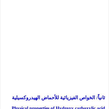
ثانياً/ الخواص الفيزيائية للأحماض الهيدروكسيلية
Physical properties of Hydroxy carboxylic acid