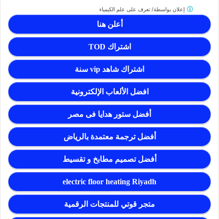
إعلان بواسطة/
تعرف على علم الكيمياء
أعلن هنا
اشتراك TOD
اشتراك شاهد vip سنة
افضل الألعاب الإلكترونية
أفضل ستور هدايا فى مصر
أفضل ترجمة معتمدة بالرياض
أفضل تصميم مطابخ و تقسيط
electric floor heating Riyadh
متجر قوتي للمنتجات الرقمية