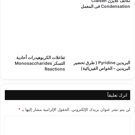
تكاثف كلايزن Claisen
Condensation فى المعمل
تفاعلات الكربوهيدرات أحادية
البريدين Pyridine ( طرق تحضير
التسكر Monosaccharides
البريدين – الخواص الفيزيائية)
Reactions
اترك تعليقاً
لن يتم نشر عنوان بريدك الإلكتروني.
الحقول الإلزامية مشار إليها بـ
*
ا
ل