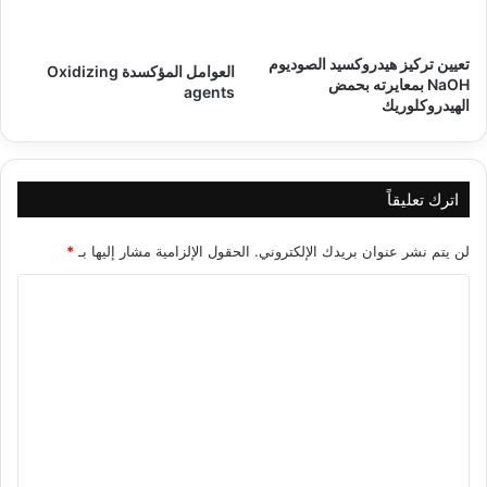
تعيين تركيز ھيدروكسيد الصوديوم
العوامل المؤكسدة Oxidizing
NaOH بمعايرته بحمض
agents
الهيدروكلوريك
اترك تعليقاً
لن يتم نشر عنوان بريدك الإلكتروني.
الحقول الإلزامية مشار إليها بـ
*
ا
ل
ت
ع
ل
ي
ق