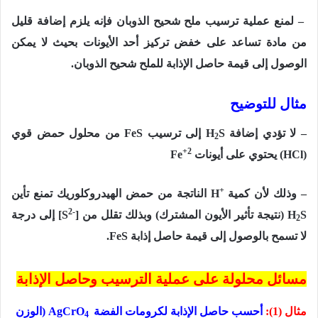
– لمنع عملية ترسيب ملح شحيح الذوبان فإنه يلزم إضافة قليل
من مادة تساعد على خفض تركيز أحد الأيونات بحيث لا يمكن
الوصول إلى قيمة حاصل الإذابة للملح شحيح الذوبان.
مثال للتوضيح
– لا تؤدي إضافة
S
H
إلى ترسيب
FeS
من محلول حمض قوي
2
+2
(HCl)
يحتوي على أيونات
Fe
+
– وذلك لأن كمية
H
الناتجة من حمض الهيدروكلوريك تمنع تأين
2-
S
H
(نتيجة تأثير الأيون المشترك) وبذلك تقلل من
]
[S
إلى درجة
2
لا تسمح بالوصول إلى قيمة حاصل إذابة
FeS
.
مسائل محلولة على عملية الترسيب وحاصل الإذابة
مثال (1):
أحسب حاصل الإذابة لكرومات الفضة
AgCrO
(الوزن
4