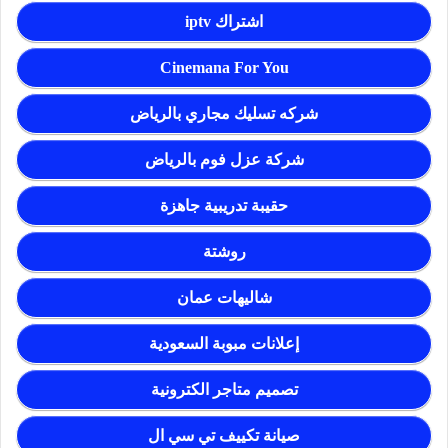
اشتراك iptv
Cinemana For You
شركه تسليك مجاري بالرياض
شركة عزل فوم بالرياض
حقيبة تدريبية جاهزة
روشتة
شاليهات عمان
إعلانات مبوبة السعودية
تصميم متاجر الكترونية
صيانة تكييف تي سي ال