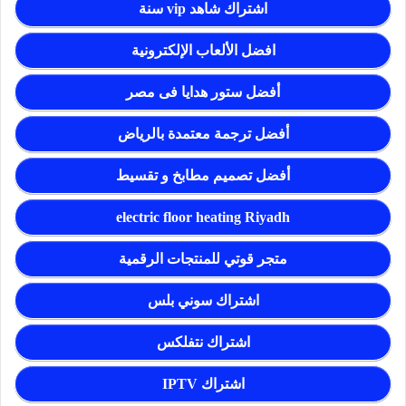
اشتراك شاهد vip سنة
افضل الألعاب الإلكترونية
أفضل ستور هدايا فى مصر
أفضل ترجمة معتمدة بالرياض
أفضل تصميم مطابخ و تقسيط
electric floor heating Riyadh
متجر قوتي للمنتجات الرقمية
اشتراك سوني بلس
اشتراك نتفلكس
اشتراك IPTV