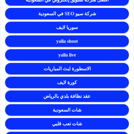
شركة سيو SEO في السعودية
سوريا لايف
yalla shoot
yalla live
الاسطورة لبث المباريات
كورة لايف
عقد نظافة بلدي بالرياض
شات السعودية
شات تعب قلبي