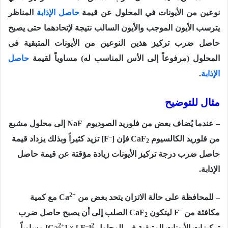
نوعين من الأيونات في المحلول عن قيمة
حاصل الإذابة
المناظر
يترسب الأيون الموجب والأيون السالب نتيجة لإتحادهما حتى يصبح
حاصل ضرب تركيز هذين النوعين من الأيونات المتبقية فى
المحلول (مرفوعاً إلى الأس المناسب له) مساوياً لقيمة
حاصل
الإذابة
.
مثال للتوضيح
– عندما يُضاف بعض من فلوريد الصوديوم
NaF
إلى محلول مشبع
–
من فلوريد الكالسيوم
CaF
فإن
]
[F
تزيد كثيراً وبذلك يزداد قيمة
2
حاصل ضرب درجة تركيز الأيونات زيادة مؤقتة عن قيمة حاصل
الإذابة.
2+
– للمحافظة على حالة الاتزان يتحد بعض من
Ca
مع كمية
–
مكافئة من
F
ليتكون
CaF
الصلب إلى أن يصبح حاصل ضرب
2
2+
–
2
تركيزات الأيونات المتبقية في المحلول
]
] × [ F
[Ca
مساوياً