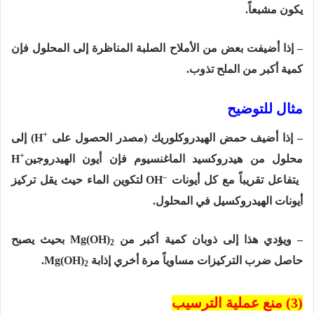
يكون مشبعاً.
– إذا أضيفت بعض من الأملاح الصلبة المناظرة إلى المحلول فإن
كمية أكبر من الملح تذوب.
مثال للتوضيح
+
– إذا أضيف حمض الهيدروكلوريك (مصدر الحصول على
H
) إلى
+
محلول من هيدروكسيد الماغنسيوم فإن أيون الهيدروجين
H
–
يتفاعل تقريباً مع كل أيونات
OH
لتكوين الماء حيث يقل تركيز
أيونات الهيدروكسيل في المحلول.
– ويؤدي هذا إلى ذوبان كمية أكبر من
Mg(OH)
بحيث يصبح
2
حاصل ضرب التركيزات مساوياً مرة أخري إذابة
Mg(OH)
.
2
(3) منع عملية الترسيب