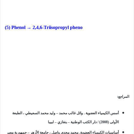
(5) Phenol → 2,4,6-Triisopropyl pheno
المراجع:
أسس الكيمياء العضوية . وائل غالب محمد – وليد محمد السعيطي ، الطبعة
الأولى (2008) / دار الكتب الوطنية – بنغازي – لبيبا
أساسيات الكيمياء العضوية. محمد مجدي واصل ، جامعة الأزهر – جمهورية مصر