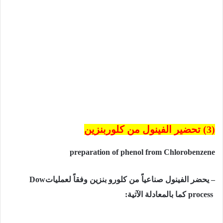
(3) تحضير الفينول من كلوربنزين
preparation of phenol from Chlorobenzene
– يحضر
الفينول
صناعياً
من
كلورو
بنزين
وفقاً
لعمليات
Dow
process
كما بالمعادلة الآتية: