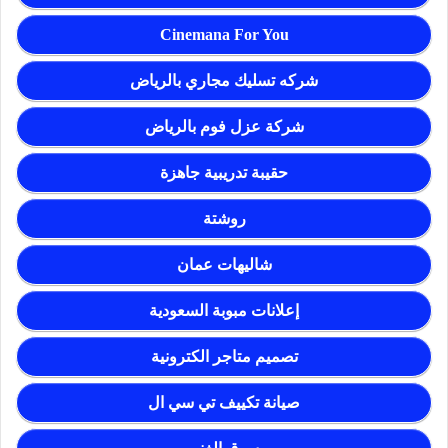
Cinemana For You
شركه تسليك مجاري بالرياض
شركة عزل فوم بالرياض
حقيبة تدريبية جاهزة
روشتة
شاليهات عمان
إعلانات مبوبة السعودية
تصميم متاجر الكترونية
صيانة تكييف تي سي ال