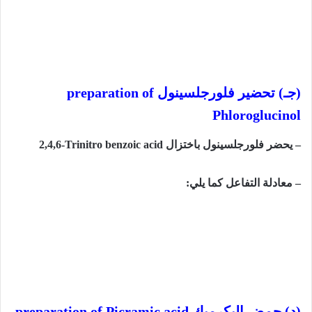
(جـ) تحضير
فلورجلسينول
preparation of
Phloroglucinol
– يحضر فلورجلسينول باختزال
2,4,6-Trinitro benzoic acid
– معادلة التفاعل كما يلي:
(د) حمض البكرميك
preparation of Picramic acid