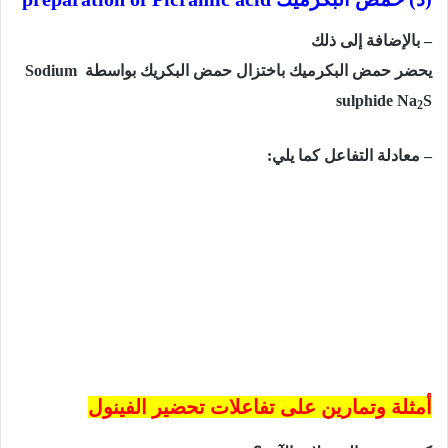
– بالإضافة إلى ذلك
يحضر
حمض
البكرميك
باختزال
حمض
البكريك
بواسطة
Sodium
sulphide Na
S
2
– معادلة التفاعل كما يلي:
أمثلة وتمارين على تفاعلات تحضير الفينول