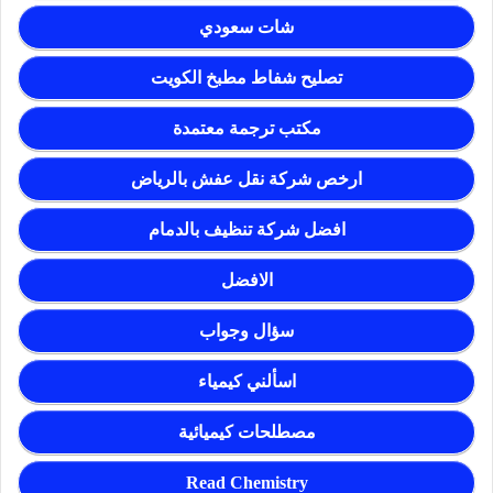
شات سعودي
تصليح شفاط مطبخ الكويت
مكتب ترجمة معتمدة
ارخص شركة نقل عفش بالرياض
افضل شركة تنظيف بالدمام
الافضل
سؤال وجواب
اسألني كيمياء
مصطلحات كيميائية
Read Chemistry