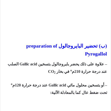
(ب) تحضير البايروجالول
preparation of
Pyrogallol
– علاوة على ذلك يحضر بايروجالول بتسخين
Gallic acid
الصلب
o
عند درجة حرارة
210
م
في بخار
CO
2
o
– أو بتسخين محلول مائي
Gallic acid
عند درجة حرارة
120
م
تحت ضغط عال كما بالمعادلة الآتية: