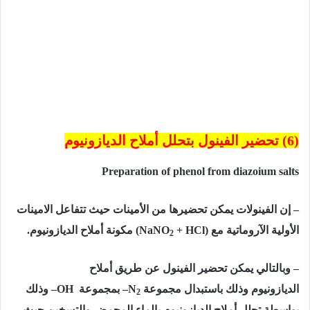
(6) تحضير الفينول بتحلل أملاح الديازونيوم
Preparation of phenol from diazoium salts
– إن الفينولات يمكن تحضيرها من الأمينات حيث تتفاعل الامينات
الأولية الآروماتية مع (NaN
+ HCl) مكونة أملاح الديازونيوم.
O
2
– وبالتالي يمكن تحضير الفينول عن طريق أملاح
الديازونيوم
وذلك
باستبدال
مجموعة
–N
بمجموعة
–OH
وذلك
2
بواسطة تحلل أملاح الديازونيوم بالماء المحمض والتسخين
حيث