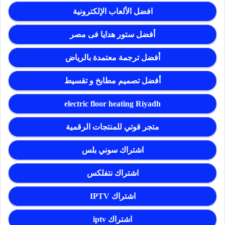
افضل الألعاب الإلكترونية
أفضل ستور هدايا فى مصر
أفضل ترجمة معتمدة بالرياض
أفضل تصميم مطابخ و تقسيط
electric floor heating Riyadh
متجر قوتي للمنتجات الرقمية
اشتراك سوني بلس
اشتراك نتفلكس
اشتراك IPTV
اشتراك iptv