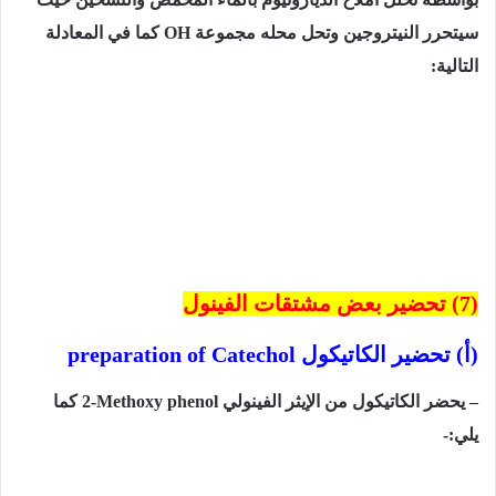
سيتحرر
النيتروجين
وتحل محله
مجموعة
OH
كما
في
المعادلة
التالية
:
(7)
تحضير بعض مشتقات الفينول
(أ) تحضير الكاتيكول
preparation of Catechol
– يحضر
الكاتيكول
من
الإيثر
الفينولي
2-Methoxy phenol
كما
يلي:-