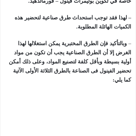
خاصة في تكوين بوليمرات فينول – فورمالدهيد.
– لهذا
فقد
توجب
استحداث
طرق
صناعية
لتحضير
هذه
الكميات الهائلة
المطلوبة.
–
وبالتأكيد
فإن
الطرق
المختبرية
يمكن
استغلالها لهذا
الغرض
إلا
أن
الطرق
الصناعية
يجب
أن
تكون
من
مواد
أولية
بسيطة وبأقل
كلفة
لتصنيع
المواد، وعلى ذلك أمكن
تحضير الفينول فى الصناعة بالطرق الثلاثة الأولى الآتية
كما يلي: