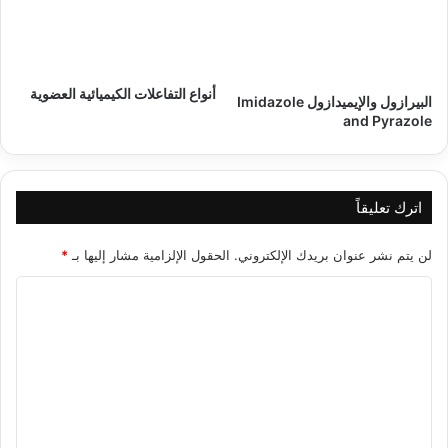
أنواع التفاعلات الكيميائية العضوية
البيرازول والإيميدازول Imidazole
and Pyrazole
اترك تعليقاً
لن يتم نشر عنوان بريدك الإلكتروني.
الحقول الإلزامية مشار إليها بـ
*
ا
ل
ت
ع
ل
ي