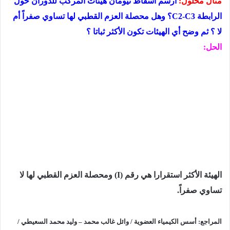
مثال محلول:
ارسم اسقاط نيومان هيئات المركب للدوران حول
الرابطة
C2-C3
؟ وهل محصلة العزم القطبي لها تساوي صفراً أم
لا ؟ ثم وضح أي الهيئات تكون الأكثر ثباتا ؟
الحل:
الهيئة الأكثر استقرارا هي رقم (
I
) ومحصلة العزم القطبي لها لا
تساوي صفراً.
المراجع:
أسس الكيمياء العضوية / وائل غالب محمد – وليد محمد السعيطي /