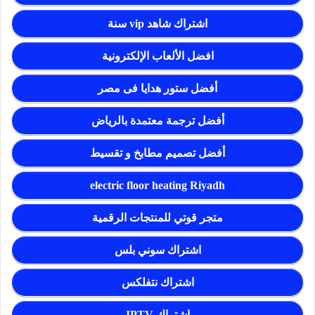
اشتراك شاهد vip سنة
افضل الألعاب الإلكترونية
أفضل ستور هدايا فى مصر
أفضل ترجمة معتمدة بالرياض
أفضل تصميم مطابخ و تقسيط
electric floor heating Riyadh
متجر قوتي للمنتجات الرقمية
اشتراك سوني بلس
اشتراك نتفلكس
اشتراك IPTV