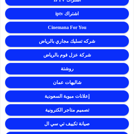
اشتراك iptv
Cinemana For You
شركه تسليك مجاري بالرياض
شركة عزل فوم بالرياض
روشتة
شاليهات عمان
إعلانات مبوبة السعودية
تصميم متاجر الكترونية
صيانة تكييف تي سي ال