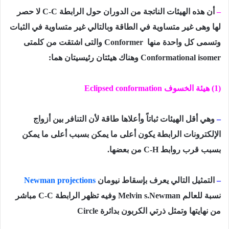
–
أن هذه الهيئات الناتجة من الدوران حول الرابطة
C-C
لا حصر
لها وهى غير متساوية في الطاقة وبالتالي غير متساوية في الثبات
وتسمى كل واحدة منها
Conformer
والتى اشتقت من كلمتى
Conformational isomer
وهناك هيئتان رئيسيتان هما:
(1)
هيئة الخسوف
Eclipsed conformation
–
وهي أقل الهيئات ثباتاً وأعلاها طاقة لأن التنافر بين أزواج
الإلكترونات الرابطة يكون أعلى ما يمكن بسبب أعلى ما يمكن
بسبب قرب روابط
C-H
من بعضها.
–
التمثيل التالي يعرف بإسقاط نيومان
Newman projections
نسبة للعالم
Melvin s.Newman
وفيه تظهر الرابطة
C-C
مباشر
من نهايتها وتمثل ذرتي الكربون بدائرة
Circle