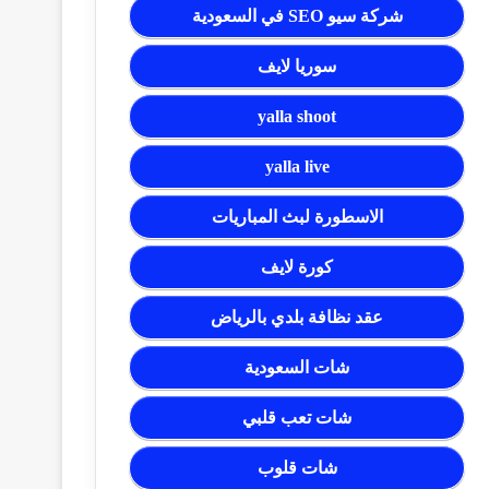
شركة سيو SEO في السعودية
سوريا لايف
yalla shoot
yalla live
الاسطورة لبث المباريات
كورة لايف
عقد نظافة بلدي بالرياض
شات السعودية
شات تعب قلبي
شات قلوب