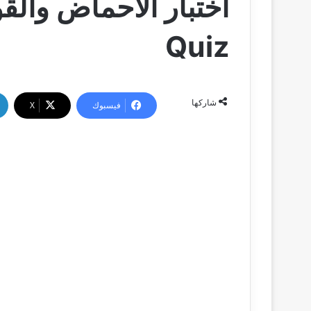
Quiz
شاركها
فيسبوك
‫X