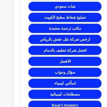
شات سعودي
تصليح شفاط مطبخ الكويت
مكتب ترجمة معتمدة
ارخص شركة نقل عفش بالرياض
افضل شركة تنظيف بالدمام
الافضل
سؤال وجواب
اسألني كيمياء
مصطلحات كيميائية
Read Chemistry