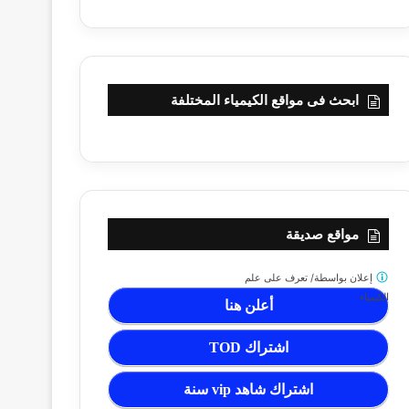
ابحث فى مواقع الكيمياء المختلفة
مواقع صديقة
إعلان بواسطة/
تعرف على علم
الكيمياء
أعلن هنا
اشتراك TOD
اشتراك شاهد vip سنة