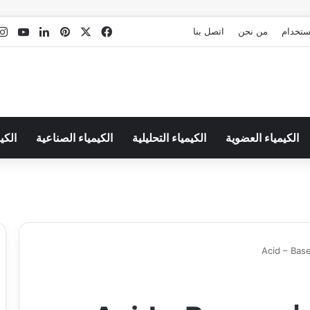
‫X
فيسبوك
بينتيريست
لينكدإن
Tube
استخدام
من نحن
اتصل بنا
الكيمياء العضوية
الكيمياء التحليلية
الكيمياء الصناعية
الكي