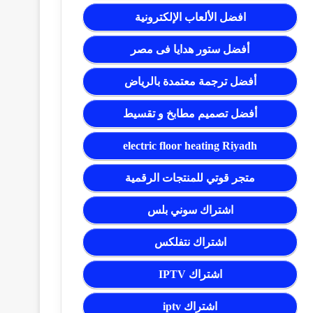
افضل الألعاب الإلكترونية
أفضل ستور هدايا فى مصر
أفضل ترجمة معتمدة بالرياض
أفضل تصميم مطابخ و تقسيط
electric floor heating Riyadh
متجر قوتي للمنتجات الرقمية
اشتراك سوني بلس
اشتراك نتفلكس
اشتراك IPTV
اشتراك iptv