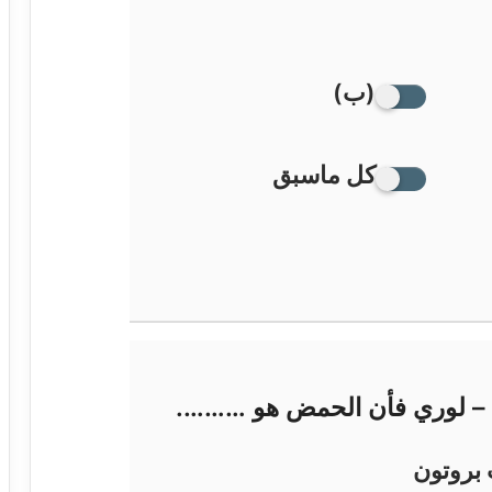
(ب)
كل ماسبق
د – لوري فأن الحمض هو ……….
 بروتون