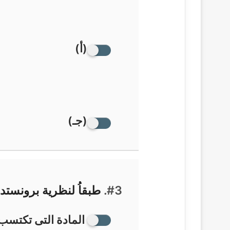
(أ)
(جـ)
#3.
طبقاُ لنظرية برونست
المادة التى تكتسب