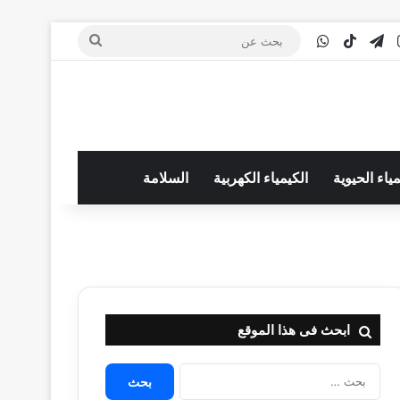
‫You
انستقرام
تيلقرام
‫TikTok
واتساب
بحث
عن
مياء الحيوية
الكيمياء الكهربية
السلامة
ابحث فى هذا الموقع
البحث
عن: