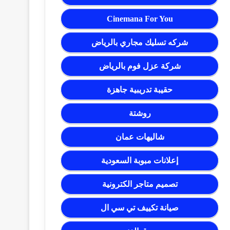
Cinemana For You
شركه تسليك مجاري بالرياض
شركة عزل فوم بالرياض
حقيبة تدريبية جاهزة
روشتة
شاليهات عمان
إعلانات مبوبة السعودية
تصميم متاجر الكترونية
صيانة تكييف تي سي ال