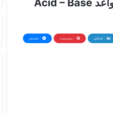
أختبار الأحماض والقواعد Acid – Base
لينكدإن
بينتيريست
ماسنجر