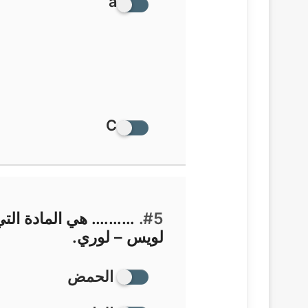
a
C
#5.
………. هي المادة التي
لويس – لوري.
الحمض