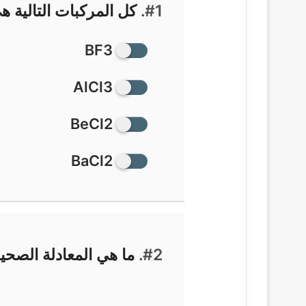
#1.
كل المركبات التالي
BF3
AlCl3
BeCl2
BaCl2
#2.
ما هي المعادلة الصحيحة 