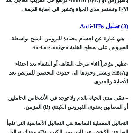
بالفيروس أو (
AntiHB (IgG
ترتفع في القريب العاجل بعد
IgM
وتستمر مدى الحياة وتشير الى اصابة قديمة .
(3) تحليل
Anti-HBs
– هي عبارة عن اجسام مضادة للبروتين المنتج بواسطة
الفيروس على سطح الخلية
Surface antigen
-تظهر مؤخراً اثناء مرحلة النقاهة أو الشفاء بعد اختفاء
HBsAg
ويشير وجودها الى حدوث التحصين للمريض بعد
الأصابة والعدوى.
– تبقى مدى الحياة بالدم ولا توجد في الأشخاص الحاملين
أو المصابين بعدوى الفيروس الكبدي (
B)
المزمن.
التحاليل المعملية السابقة هي التحاليل الأساسية التي نلجأ
اليها عند الكشف عن الفيروس الكبدي (
B)
، وهناك تحاليل