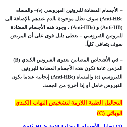
– الأجسام المضادة للبروتين الفيروسي
(e)
– والمساه
Anti-HBe)
سوف تظل موجودة بالدم عندهم بالإضافة الى
(
Anti-HB)
و (
Anti-HBs)
، وجود هذه الأجسام المضادة
للبروتين الفيروسي – يعطى دليل قوى على أن المريض
سوف يتعافى كلياً.
– في الأشخاص المصابين بعدوى الفيروس الكبدي (
B)
المزمن عادة تكون هذه الأجسام المضادة للبروتين
الفيروسي
(e)
والمساه (
Anti-HBe)
إيجابية
عندما يكون
الفيروس خامل أو إذا أخرج من الجسد.
التحاليل الطبية اللازمة لتشخيص التهاب الكبدي
الوبائي
(C)
(1) تحليل الأجسام المضادة
Anti-HCV IgM