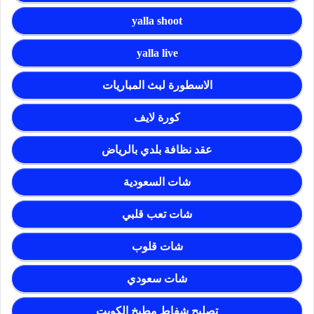
yalla shoot
yalla live
الاسطورة لبث المباريات
كورة لايف
عقد نظافة بلدي بالرياض
شات السعودية
شات تعب قلبي
شات قلوب
شات سعودي
تصليح شفاط مطبخ الكويت