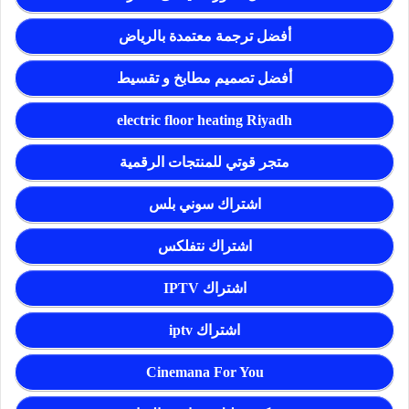
أفضل ترجمة معتمدة بالرياض
أفضل تصميم مطابخ و تقسيط
electric floor heating Riyadh
متجر قوتي للمنتجات الرقمية
اشتراك سوني بلس
اشتراك نتفلكس
اشتراك IPTV
اشتراك iptv
Cinemana For You