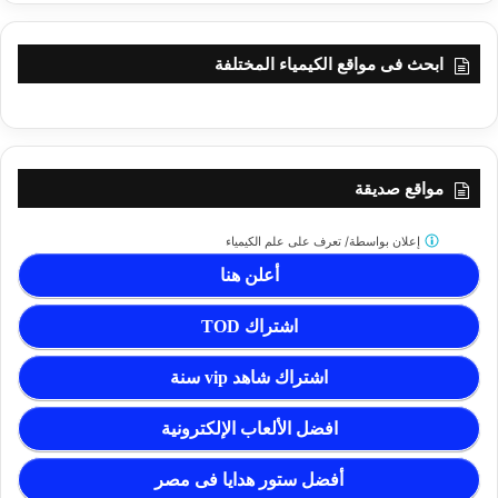
ابحث فى مواقع الكيمياء المختلفة
مواقع صديقة
إعلان بواسطة/
تعرف على علم الكيمياء
أعلن هنا
اشتراك TOD
اشتراك شاهد vip سنة
افضل الألعاب الإلكترونية
أفضل ستور هدايا فى مصر