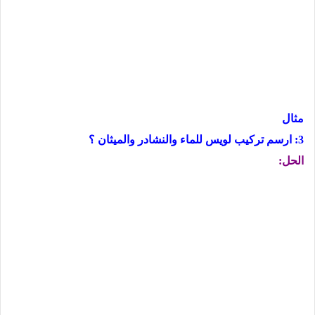
مثال
3: ارسم تركيب لويس للماء والنشادر والميثان ؟
الحل: