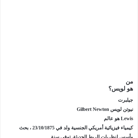
من
هو لويس؟
جيلبرت
نيوتن لويس
Gilbert Newton
Lewis
هو عالم
كيمياء فيزيائية أمريكي الجنسية ولد في 23/10/1875 ، بحث
وأسس لنظريات الربط الحديثة. توفي سنة