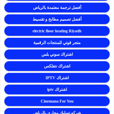
أفضل ترجمة معتمدة بالرياض
أفضل تصميم مطابخ و تقسيط
electric floor heating Riyadh
متجر قوتي للمنتجات الرقمية
اشتراك سوني بلس
اشتراك نتفلكس
اشتراك IPTV
اشتراك iptv
Cinemana For You
شركه تسليك مجاري بالرياض