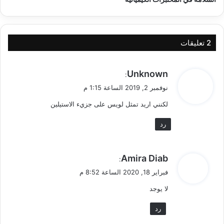
‫2 تعليقات
ي
Unknown
:
ق
نوفمبر 2, 2019 الساعة 1:15 م
و
لكنني اريد تمثل لويس على جزيء الاستيلين
ل
رد
ي
Amira Diab
:
ق
فبراير 18, 2020 الساعة 8:52 م
و
لا يوجد
ل
رد