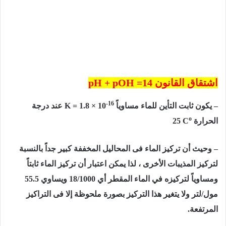
اشتقاق القانون pH + pOH =14
-16
– يكون ثابت التأين للماء مساوياً
K = 1.8 × 10
عند درجة
o
الحرارة
25 C
–
وحيث أن تركيز الماء فى المحاليل المخففة كبير جداً بالنسبة
لتركيز المذيبات الأخرى ، لذا يمكن اعتبار أن تركيز الماء ثابتاً
ومساوياً لتركيزه في الماء المقطر أي
1000
/
18
ويساوي
55.5
مول
/
لتر ولا يتغير هذا التركيز بصورة ملحوظة إلا فى التراكيز
المرتفعة.