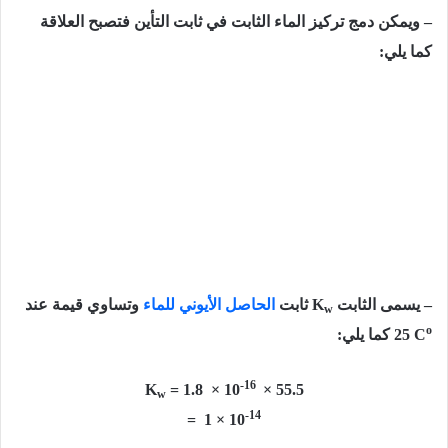
– ويمكن دمج تركيز الماء الثابت في ثابت التأين فتصبح العلاقة
كما يلي:
– يسمى الثابت
K
ثابت
الحاصل الأيوني للماء
وتساوي قيمة عند
w
o
25 C
كما يلي:
-16
K
= 1.8 × 10
× 55.5
w
-14
= 1 × 10