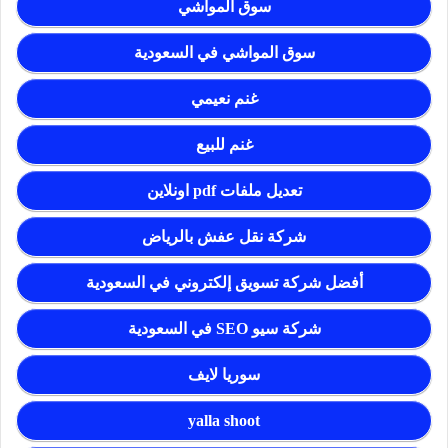
سوق المواشي
سوق المواشي في السعودية
غنم نعيمي
غنم للبيع
تعديل ملفات pdf اونلاين
شركة نقل عفش بالرياض
أفضل شركة تسويق إلكتروني في السعودية
شركة سيو SEO في السعودية
سوريا لايف
yalla shoot