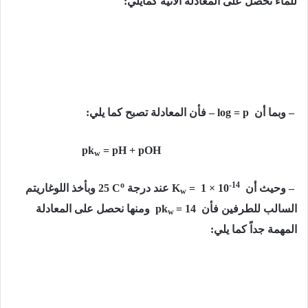
للماء نحصل على المعادلة الآتية كمايلي:
– وبما أن
– log = p
فأن المعادلة تصبح كما يلي:
pk
= pH + pOH
w
o
-14
– وحيث أن
= 1 × 10
K
عند درجة
25 C
وبأخذ اللوغاريتم
w
السالب للطرفين فأن
= 14
pk
ومنها نحصل على المعادلة
w
المهمة جداً كما يلي: