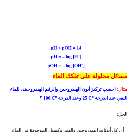
pH + pOH = 14
+
pH = – log [H
]
–
pOH = – log [OH
]
مسائل محلولة على تفكك الماء
مثال:
احسب تركيز أيون الهيدروجين والرقم الهيدروجينى للماء
o
o
النقي عند الدرجة
25 C
وعند الدرجة
100 C
؟
الحل:
– أن كل أيونات الهيدروجين والهيدروكسيل الموجودة فى الماء