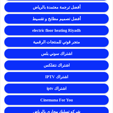
أفضل ترجمة معتمدة بالرياض
أفضل تصميم مطابخ و تقسيط
electric floor heating Riyadh
متجر قوتي للمنتجات الرقمية
اشتراك سوني بلس
اشتراك نتفلكس
اشتراك IPTV
اشتراك iptv
Cinemana For You
شركه تسليك مجاري بالرياض