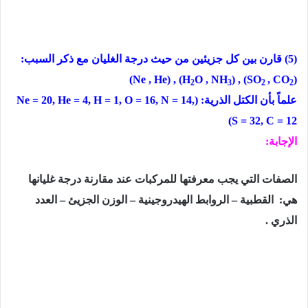
(5) قارن بین كل جزیئین من حیث درجة الغلیان مع ذكر السبب:
(Ne , He) , (H
O , NH
) , (SO
, CO
)
2
3
2
2
علماً بأن الكتل الذرية:
(
Ne = 20, He = 4, H = 1, O = 16, N = 14,
)
S = 32, C = 12
الإجابة:
الصفات التي یجب معرفتھا للمركبات عند مقارنة درجة غلیانھا
هي:
القطبیة – الروابط الھیدروجینیة – الوزن الجزیئ – العدد
الذري .