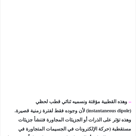
–
وھذه القطبیة مؤقتة ونسمیه ثنائي قطب لحظي
(
instantaneous dipole
) لأن وجوده فقط لفترة زمنیة قصیرة.
وھذه تؤثر على الذرات أو الجزیئات المجاورة فتنشأ جزیئات
مستقطبة (حركة الإلكترونات في الجسیمات المتجاورة في