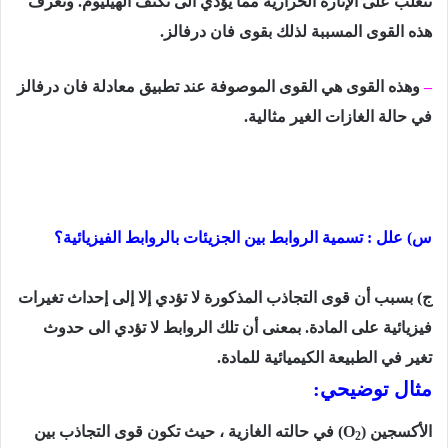
تتغلب على الإثارة الحراریة مما یؤدي الى تكثف الھیلیوم. وتعرف
ھذه القوى
المسببة لذلك بقوى فان درفالز.
–
وھذه القوى ھي القوى الموصوفة عند تطبیق معادلة فان درفالز
في حالة الغازات الغیر مثالیة.
س) علل : تسمیة الروابط بین الجزیئات بالروابط الفیزیائیة؟
ج) بسبب أن قوى التجاذب المذكورة لا تؤدي إلا إلى إحداث تغیرات
فیزیائیة على المادة. بمعنى أن تلك الروابط لا تؤدي الى حدوث
تغیر في الطبیعة الكیمیائیة للمادة.
مثال توضيحي:
الأكسجين
)
(O
في حالته الغازیة ، حیث تكون قوى التجاذب بین
2