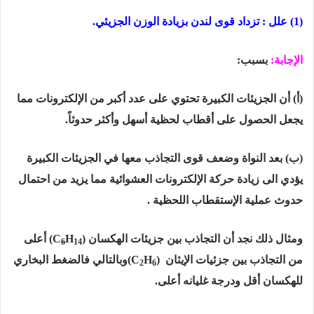
(1) علل : تزداد قوى لندن بزیادة الوزن الجزیئي.
الإجابة:
بسبب:
(أ) أن الجزیئات الكبیرة تحتوي على عدد أكبر من الإلكترونات مما
یجعل الحصول على أقطاب لحظیة أسھل وأكثر حدوثاً.
(ب) بعد النواة وضعف قوى التجاذب معھا في الجزیئات الكبیرة
یؤدي الى زیادة حركة الإلكترونات العشوائیة مما یزيد من احتمال
حدوث عملیة الإستقطاب اللحظیة .
ومثال ذلك نجد أن التجاذب بین جزیئات الھكسان
)
H
(C
أعلى
6
14
من التجاذب بين جزئيات الإيثان
)
H
(C
وبالتالي فالضغط البخاري
2
6
للھكسان أقل ودرجة غلیانه أعلى
.