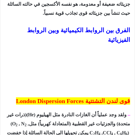
جزیئاته ضعیفة أو معدومة، ھو نفسه الأكسجین في حالته السائلة
حیث تنشأ بین جزیئاته قوى تجاذب قویة نسبیاً.
الفرق بین الروابط الكیمیائیة وبین الروابط
الفیزیائیة
قوى لندن التشتتية
London Dispersion Forces
–
ولقد وجد عملیاً أن الغازات النادرة مثل الھیلیوم
(He)
(ذرات غير
متحدة) والجزئيات غير القطبية (المتعادلة كهربياً) مثل
,
, N
(O
2
2
)
H
, C
,CCl
H
C
يمكن تحویلھا الى الحالة السائلة إذا خفضت
2
4
4
6
6