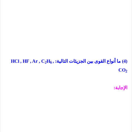
(4) ما أنواع القوى بین الجزیئات التالیة:
,
H
HCl , HF , Ar , C
2
6
CO
2
الإجابة: