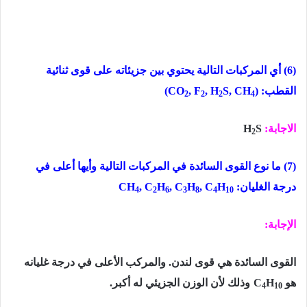
(6) أي المركبات التالیة یحتوي بین جزیئاته على قوى ثنائیة
القطب:
(
S, CH
, H
, F
CO
)
2
2
2
4
الاجابة:
S
H
2
(7) ما نوع القوى السائدة في المركبات التالیة وأیھا أعلى في
درجة الغلیان:
H
, C
H
, C
H
, C
CH
4
2
6
3
8
4
10
الإجابة:
القوى السائدة ھي قوى لندن. والمركب الأعلى في درجة غلیانه
ھو
H
C
وذلك لأن الوزن الجزیئي له أكبر.
4
10