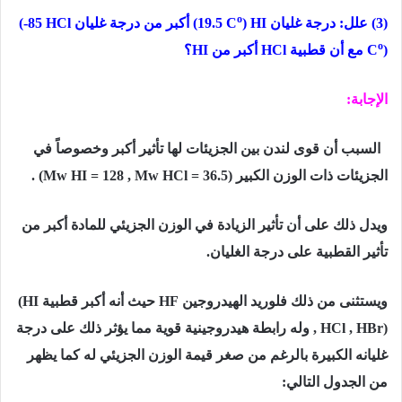
o
(3) علل: درجة غليان
HI
)
(19.5 C
أكبر من درجة غليان
HCl
(-85
o
)
C
مع أن قطبية
HCl
أكبر من
HI
؟
الإجابة:
السبب أن قوى لندن بین الجزیئات لھا تأثیر أكبر وخصوصاً في
الجزیئات
ذات الوزن الكبیر
(Mw HI = 128 , Mw HCl = 36.5)
.
ويدل ذلك على أن تأثیر الزیادة في الوزن الجزیئي للمادة أكبر من
تأثیر القطبیة على درجة الغلیان.
ویستثنى من ذلك فلورید الھیدروجین
HF
حیث أنه أكبر قطبیة
(HI
, HCl , HBr)
وله رابطة ھیدروجینیة قویة مما یؤثر ذلك على درجة
غلیانه
الكبیرة بالرغم من صغر قیمة الوزن الجزیئي له كما یظھر
من الجدول التالي: