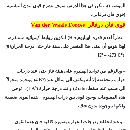
الموضوع). ولكن في هذا الدرس سوف نشرح قوى لندن التشتتية
(قوى فان درفالز).
قوى فان درفالز
Van der Waals Forces
–
نظراً لعدم قدرة الھیلیوم
(He)
لتكوین روابط كیمیائیة مستقرة،
لھذا یتوقع أن یبقى
ھذا العنصر على ھیئة غاز حتى درجة الحرارة
(0
o
o
.
K
= -273 C
)
–
وبالرغم
من تواجد الهيليوم على ھیئة غاز حتى عند درجات
o
حرارة منخفضة إلا أنه یتكثف الى سائل عند
)
(4 K
ویتجمد متحولاً
o
الى صلب عند ضغط
(25atm
وعند درجة حرارة
)
.(1 K
–
توحي
ھذه المعلومات بوجود قوى بین ذرات الھیلیوم – ھذه القوى ضعیفة
ولكنھا موجودة بدون شك.
–
وعند انخفاض درجات الحرارة بصورة كافیة فإن ھذه القوى