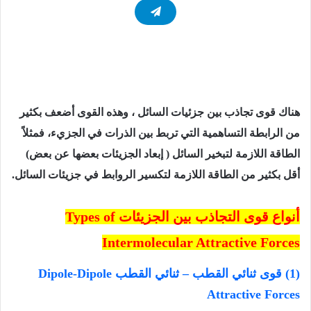
هناك قوى تجاذب بين جزئيات السائل ، وهذه القوى أضعف بكثير
من الرابطة التساھمیة التي تربط بین الذرات في الجزيء، فمثلاً
الطاقة اللازمة لتبخیر السائل ( إبعاد الجزیئات بعضھا عن بعض)
أقل بكثیر من الطاقة اللازمة لتكسیر الروابط في جزیئات السائل.
أنواع قوى التجاذب بين الجزيئات
Types of
Intermolecular Attractive Forces
(1) قوى ثنائي القطب – ثنائي القطب Dipole-Dipole
Attractive Forces