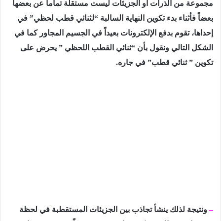
مجموعة من الذرات أو الجزیئات لیست مستقلة تماماً عن بعضھا
بعضاً فأثناء بدء تكوین النھایة السالبة “لثنائي قطب لحظي” في
إحداھا، تقوم بدفع الإلكترونات بعیداً في الجسیم المجاور كما في
الشكل التالي ونقول بأن “ثنائي القطب اللحظي ” یحرض على
تكوین ” ثنائي قطب” في جاره.
–
ونتیجة لذلك ینشأ تجاذب بین الجزیئات المستقطبة في لحظة