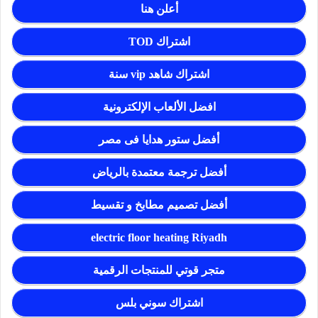
أعلن هنا
اشتراك TOD
اشتراك شاهد vip سنة
افضل الألعاب الإلكترونية
أفضل ستور هدايا فى مصر
أفضل ترجمة معتمدة بالرياض
أفضل تصميم مطابخ و تقسيط
electric floor heating Riyadh
متجر قوتي للمنتجات الرقمية
اشتراك سوني بلس