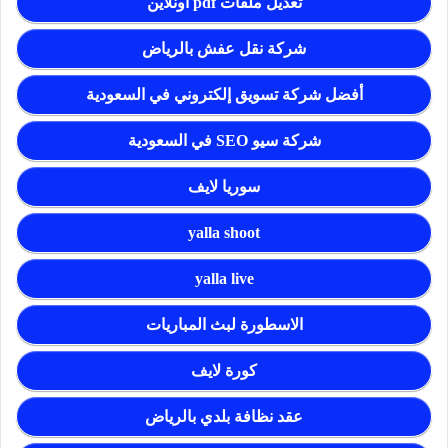
تعديل ملفات pdf اونلاين
شركة نقل عفش بالرياض
أفضل شركة تسويق إلكتروني في السعودية
شركة سيو SEO في السعودية
سوريا لايف
yalla shoot
yalla live
الاسطورة لبث المباريات
كورة لايف
عقد نظافة بلدي بالرياض