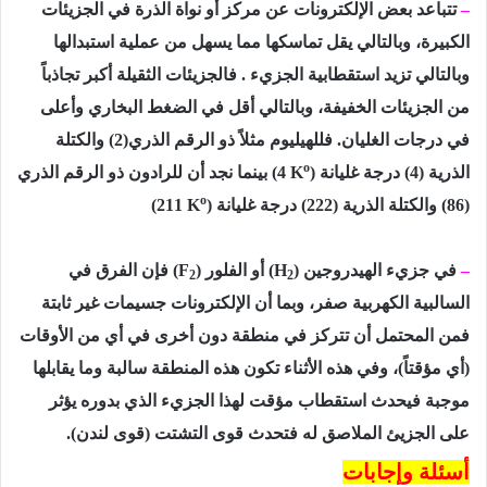
–
تتباعد بعض الإلكترونات عن مركز أو نواة الذرة في الجزیئات
الكبیرة، وبالتالي یقل تماسكھا مما یسھل من عملیة استبدالھا
وبالتالي تزید استقطابیة الجزيء . فالجزیئات الثقیلة أكبر تجاذباً
من الجزیئات الخفیفة، وبالتالي أقل في الضغط البخاري وأعلى
في درجات الغلیان. فللھیلیوم مثلاً ذو الرقم الذري
(2)
والكتلة
o
الذرية
(4)
درجة غليانة
)
(4 K
بینما نجد أن للرادون ذو الرقم الذري
o
(86)
والكتلة الذرية
(222)
درجة غليانة
)
(211 K
–
في جزيء الھیدروجین
)
(H
أو الفلور
)
(F
فإن الفرق في
2
2
السالبية الكهربية صفر، وبما أن الإلكترونات جسیمات غیر ثابتة
فمن المحتمل أن تتركز في منطقة دون أخرى في أي من الأوقات
(أي مؤقتاً)، وفي ھذه الأثناء تكون ھذه المنطقة سالبة وما یقابلھا
موجبة فیحدث استقطاب مؤقت لھذا الجزيء الذي بدوره یؤثر
على الجزیئ الملاصق له فتحدث قوى التشتت (قوى لندن).
أسئلة وإجابات