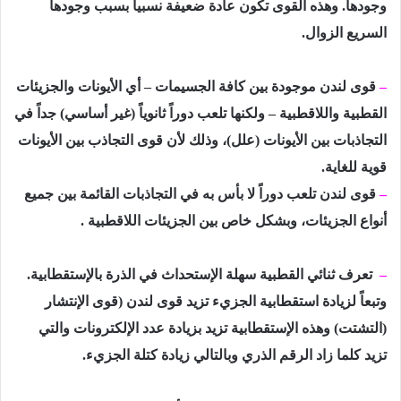
وجودھا. وھذه القوى تكون عادة ضعیفة نسبیاً بسبب وجودھا
السریع الزوال.
–
قوى لندن موجودة بین كافة الجسیمات – أي الأیونات والجزیئات
القطبیة واللاقطبیة – ولكنھا تلعب دوراً ثانویاً (غیر أساسي) جداً في
التجاذبات بین الأیونات (علل)، وذلك لأن قوى التجاذب بین الأیونات
قویة للغایة.
–
قوى لندن تلعب دوراً لا بأس به في التجاذبات القائمة بین جمیع
أنواع الجزیئات، وبشكل خاص بین الجزیئات اللاقطبیة .
–
تعرف ثنائي القطبیة سھلة الإستحداث في الذرة بالإستقطابیة.
وتبعاً لزیادة استقطابیة الجزيء تزید قوى لندن (قوى الإنتشار
(التشتت) وھذه الإستقطابیة تزید بزیادة عدد الإلكترونات والتي
تزید كلما زاد الرقم الذري وبالتالي زیادة كتلة الجزيء.