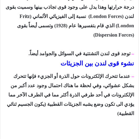
درجة حرارتھا وھذا یدل على وجود قوى تجاذب بینھا وسمیت بقوى
لندن (
London Forces
)
نسبة إلى الفیزیائي الألماني (
Fritz
London
) الذي قام بتفسیرھا عام (1928) وتسمى أیضاً بقوى
)
Dispersion Forces
(
–
توجد قوى لندن التشتتية في السوائل والجوامد أیضاً.
نشوء قوى لندن بين الجزيئات
–
عندما تتحرك الإلكترونات حول الذرة أو الجزيء فإنھا تتحرك
بشكل عشوائي، وفي لحظة ما ھناك احتمال وجود عدد أكبر من
الإلكترونات في أحد طرفي الذرة أكثر مما في الطرف الآخر مما
یؤدي الى تكون وضع یشبه الجزیئات القطبیة (یكون الجسیم ثنائي
القطبیة)