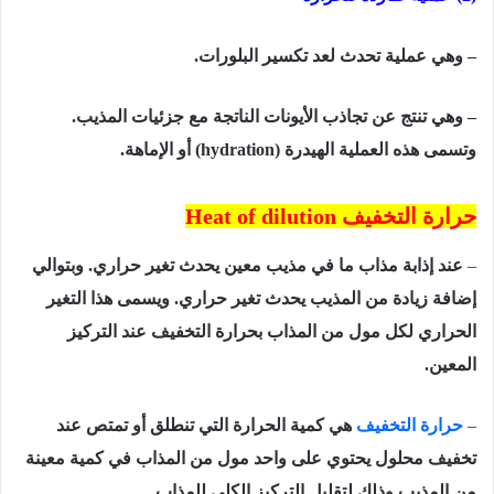
– وهي عملية تحدث لعد تكسير البلورات.
– وهي تنتج عن تجاذب الأيونات الناتجة مع جزئيات المذيب.
وتسمى هذه العملية الهيدرة
(hydration)
أو الإماهة.
حرارة التخفيف
Heat of dilution
–
عند إذابة مذاب ما في مذیب معین یحدث تغیر حراري. وبتوالي
إضافة زیادة من المذیب یحدث تغیر حراري. ویسمى ھذا التغیر
الحراري لكل مول من المذاب بحرارة التخفیف عند التركیز
المعین.
–
حرارة التخفیف
ھي كمیة الحرارة التي تنطلق أو تمتص عند
تخفیف محلول یحتوي على واحد مول من المذاب في كمیة معینة
من المذیب وذلك لتقلیل التركیز الكلي للمذاب.