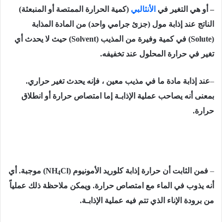
– أو
هي التغير في
الأنثالبي
(كمية الحرارة الممتصة أو المنبعثة)
الناتج عند إذابة مول (جزئ جرامي واحد) من المادة المذابة
(Solute)
في كمية وفيرة من المذيب
(Solvent)
حیث لا یحدث أي
تغیر في حرارة المحلول عند تخفیفه.
–
عند إذابة مادة ما في مذیب معین ، فإنه یحدث تغیر حراري.
بمعنى أنه یصاحب عملیة الإذابـة إما امتصاص حرارة أو انطلاق
حرارة.
–
فمن الثابت أن حرارة إذابة كلوريد الأمونيوم
Cl)
(NH
موجبة. أي
4
أنه يذوب في الماء مع امتصاص حرارة. ويمكن ملاحظة ذلك عملياً
من برودة الإناء الذي تتم فيه عملية الإذابـة.