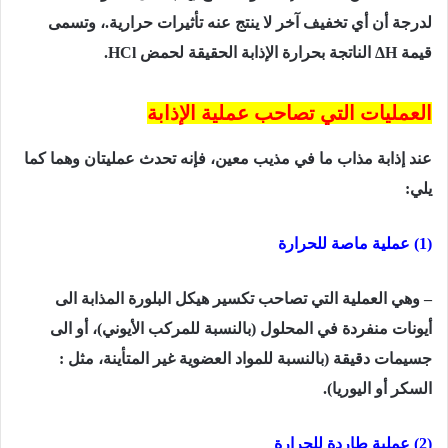
لدرجة أن أي تخفيف آخر لا ينتج عنه تأثيرات حرارية.، وتسمى
قيمة
ΔH
الناتجة بحرارة الإذابة الحقيقة لحمض
HCl
.
العمليات التي تصاحب عملية الإذابة
عند إذابة مذاب ما في مذیب معین، فإنه تحدث عملیتان وھما كما
يلي:
(1) عملیة ماصة للحرارة
– وھي العملیة التي تصاحب تكسیر ھیكل البلورة المذابة الى
أیونات منفردة في المحلول (بالنسبة للمركب الأیوني)، أو الى
جسیمات دقیقة (بالنسبة للمواد العضویة غیر المتأینة، مثل :
السكر أو الیوریا).
(2) عملیة طاردة للحرارة