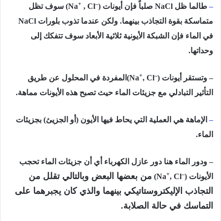
+
–
–
طالما ظل
NaCl
صلباً فإن أيونات
)
, Cl
(Na
سوف تظل
متماسكة بقوة التجاذب بينهما. ولكن عندما تذوب بلورات
NaCl
في الماء فإن الشبكة الأيونية ثلاثية الأبعاد سوف تتفكك إلى
وحداتها.
+
–
– وتستقر أيونات
)
, Cl
(Na
المفردة في المحلول عن طریق
التأثیر التبادلي مع جزیئات الماء حیث تصبح ھذه الأیونات مماھة.
–
الإماھة ھي العملیة التي یحاط فیھا الأیون (أو الجزیئ) بجزیئات
الماء.
– ودور الماء ھنا دور عازل الكھرباء أي أن جزیئات الماء تحجب
+
–
من بعضھا البعض وبالتالي تقلل من
الأیونات
)
, Cl
Na
(
التجاذب الإلیكتروستاتیكي بینھما والذي كان یجبرھما على
التماسك في حالة الصلابة.