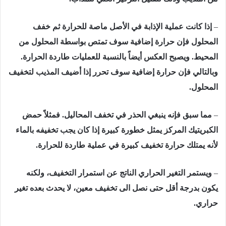
–
إذا كانت عملیة الإذابة في الأصل ماصة للحرارة ثم خفف
المحلول فإن حرارة إضافیة سوف تمتص بواسطة المحلول من
المحیط. ویصبح العكس أیضاً بالنسبة للعملیات طاردة الحرارة.
وبالتالي فإن حرارة إضافیة سوف تحرر إذا أضیف المذیب لتخفیف
المحلول.
–
مما سبق فإنه ینبغي الحذر في تخفف المحالیل. فمثلاً حمض
الكبریتیك المركز یمثل خطورة كبیرة إذا كان یجب تخفیفه بالماء
لأنه یمتلك حرارة تخفیف كبیرة في عملیة طاردة للحرارة.
–
ویستمر التغیر الحراري الناتج عن استمرار التخفیف، ولكنه
یكون بدرجة أقل حتى نصل الى تخفیف معین، لا یحدث بعده تغیر
حراري.