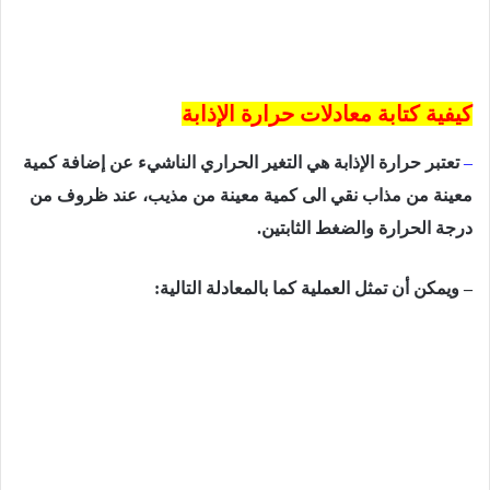
كيفية كتابة معادلات حرارة الإذابة
–
تعتبر حرارة الإذابة ھي التغیر الحراري الناشيء عن إضافة كمیة
معینة من مذاب نقي الى كمیة معینة من مذیب، عند ظروف من
درجة الحرارة والضغط الثابتین.
– ویمكن أن تمثل العملیة كما بالمعادلة التالیة: