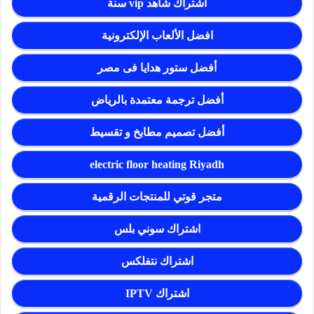
اشتراك شاهد vip سنة
افضل الألعاب الإلكترونية
أفضل ستور هدايا فى مصر
أفضل ترجمة معتمدة بالرياض
أفضل تصميم مطابخ و تقسيط
electric floor heating Riyadh
متجر قوتي للمنتجات الرقمية
اشتراك سوني بلس
اشتراك نتفلكس
اشتراك IPTV