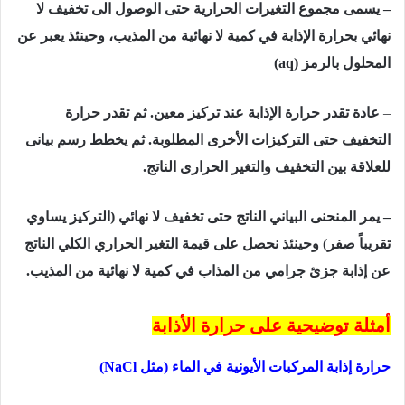
– یسمى مجموع التغیرات الحراریة حتى الوصول الى تخفیف لا
نھائي بحرارة الإذابة في كمیة لا نھائیة من المذیب، وحینئذ یعبر عن
المحلول بالرمز
(aq)
–
عادة تقدر حرارة الإذابة عند تركيز معين. ثم تقدر حرارة
التخفيف حتى التركيزات الأخرى المطلوبة. ثم يخطط رسم بيانى
للعلاقة بين التخفيف والتغير الحرارى الناتج.
– يمر المنحنى البياني الناتج حتى تخفيف لا نهائي (التركيز يساوي
تقريباً صفر) وحينئذ نحصل على قيمة التغير الحراري الكلي الناتج
عن إذابة جزئ جرامي من المذاب في كمية لا نهائية من المذيب.
أمثلة توضيحية على حرارة الأذابة
حرارة إذابة المركبات الأیونیة في الماء (مثل
NaCl
)